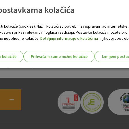
u s fizičkim osobama te nova
 postavkama kolačića
 stopa i naknada u poslovan
ti kolačiće (cookies). Nužni kolačići su potrebni za ispravan rad internetske
skustvo i prikaz relevantnih oglasa i sadržaja. Postavke kolačića možete pro
 samo neophodne kolačiće.
Detaljnije informacije o kolačićima
i njihovoj upotrebi
 poslovanja OTP Banka Hrvatska dioničko društvo u kreditnom 
topa i naknada u poslovanju sa stanovništvom
e kolačiće
Prihvaćam samo nužne kolačiće
.
Izmijeni posta
s!
 listopada 2018. godine.
Nužni (tehnički) kolačići - uvijek 
Nužni
kolačići
Ovi kolačići nužni su za funkcioniranje internet
isključiti u našim sustavima. Uobičajeno se pos
radnje koje uključuju zahtjev za uslugama, kao 
preglednik možete postaviti da blokira te kolač