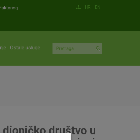
HR
EN
Faktoring
nje
Ostale usluge
 dioničko društvo u