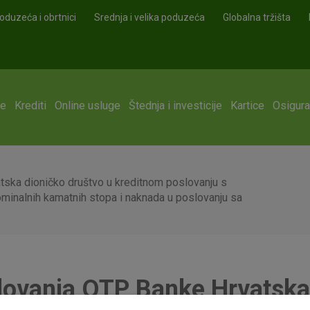
oduzeća i obrtnici
Srednja i velika poduzeća
Globalna tržišta
ge
Krediti
Online usluge
Štednja i investicije
Kartice
Osigura
tska dioničko društvo u kreditnom poslovanju s
ominalnih kamatnih stopa i naknada u poslovanju sa
slovanja OTP Banke Hrvatska