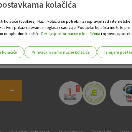
 postavkama kolačića
ti kolačiće (cookies). Nužni kolačići su potrebni za ispravan rad internetske
skustvo i prikaz relevantnih oglasa i sadržaja. Postavke kolačića možete pro
poslovanja OTP Banke d.d. s fizičkim osobama
i
Opće uvjete pru
 samo neophodne kolačiće.
Detaljnije informacije o kolačićima
i njihovoj upotrebi
nom prometu prema PSD2 Direktivi (Payment services Directive 2 
e kolačiće
Prihvaćam samo nužne kolačiće
Izmijeni posta
ete pronaći
ovdje
.
s!
Nužni (tehnički) kolačići - uvijek 
Nužni
kolačići
Ovi kolačići nužni su za funkcioniranje internet
isključiti u našim sustavima. Uobičajeno se pos
radnje koje uključuju zahtjev za uslugama, kao 
preglednik možete postaviti da blokira te kolač
njima, ali u tom slučaju neki dijelovi stranice neće