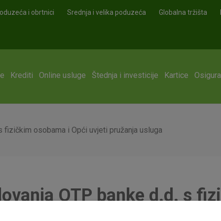
oduzeća i obrtnici
Srednja i velika poduzeća
Globalna tržišta
ge
Krediti
Online usluge
Štednja i investicije
Kartice
Osigura
s fizičkim osobama i Opći uvjeti pružanja usluga
slovanja OTP banke d.d. s fi
a usluga platnog prometa za