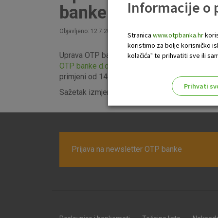
Informacije o
banke d.d.
Objavljeno: 12.7.2019
Stranica
www.otpbanka.hr
koris
koristimo za bolje korisničko i
Uprava OTP banke uvojila je nove
Opće uvjete 
kolačića" te prihvatiti sve ili
OTP banke d.d.
koji su sukladno Zakonu o plat
primjeni od 14. rujna 2019. godine.
Prihvati sv
Sažetak izmjena predmetnih Općih uvjeta mož
Odaberite najbolju opciju za va
Prijava na newsletter OTP banke