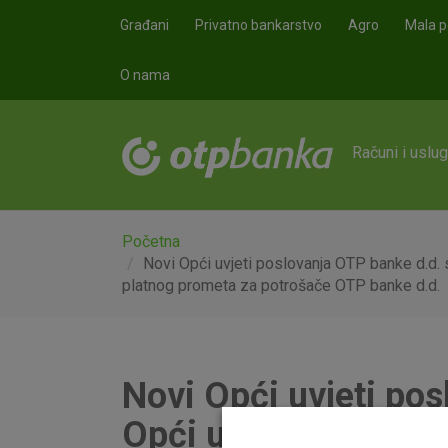
Skoči na glavni sadržaj
Građani
Privatno bankarstvo
Agro
Mala p
O nama
Računi i uslu
Početna
Novi Opći uvjeti poslovanja OTP banke d.d. 
platnog prometa za potrošače OTP banke d.d.
Novi Opći uvjeti po
Opći uvjeti pružanj