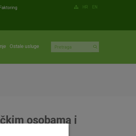
HR
EN
Faktoring
nje
Ostale usluge
zičkim osobama i
 potrošače OTP