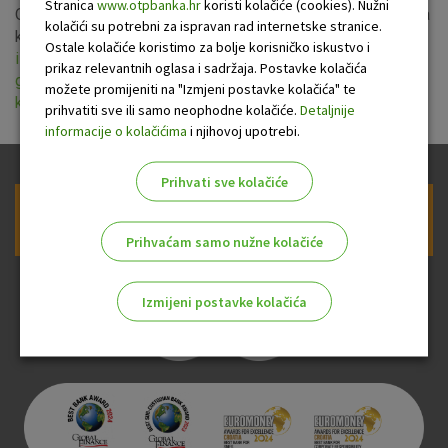
Stranica
www.otpbanka.hr
koristi kolačiće (cookies). Nužni
Opće uvjete odobravanja nenamjenskih i gotovinskih kredita
kolačići su potrebni za ispravan rad internetske stranice.
koji stupaju na snagu 1.listopada 2015., kao i
Sažetak
Ostale kolačiće koristimo za bolje korisničko iskustvo i
izmjena i dopuna Općih uvjeta odobravanja nenamjenskih i
prikaz relevantnih oglasa i sadržaja. Postavke kolačića
gotovinskih kredita i Općih uvjeta odobravanja stambenih i
možete promijeniti na "Izmjeni postavke kolačića" te
kredita za individualne iznajmljivače u turizmu
.
prihvatiti sve ili samo neophodne kolačiće.
Detaljnije
informacije o kolačićima
i njihovoj upotrebi.
Prihvati sve kolačiće
Prijava na newsletter OTP banke
Prihvaćam samo nužne kolačiće
Izmijeni postavke kolačića
Odaberite najbolju opciju za vas!