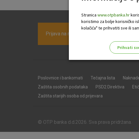
Stranica
www.otpbanka.hr
koris
koristimo za bolje korisničko i
kolačića" te prihvatiti sve ili
Prijava na newsletter OTP banke
Prihvati sv
Odaberite najbolju opciju za va
Poslovnice i bankomati
Tečajna lista
Naknad
Zaštita osobnih podataka
PSD2 Direktiva
Eti
Zaštita starijih osoba od prijevara
© OTP banka d.d.2026. Sva prava pridržana.