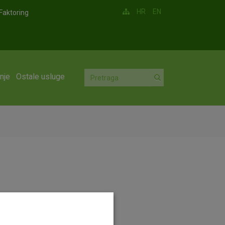
HR
EN
Faktoring
nje
Ostale usluge
 i pravnih osoba preko agenta.