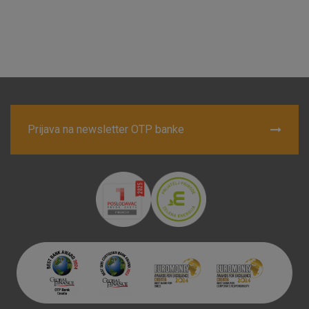
Marketinški kolačići
Analitički kolačići
Nužni kolačići
Prihvaćam upotrebu navedenih kolačića
Prijava na newsletter OTP banke
Nužni (tehnički) kolačići - uvijek aktivni
Ovi kolačići nužni su za funkcioniranje internetske stranice i
ne mogu se isključiti u našim sustavima. Uobičajeno se
postavljaju kao odgovor na vaše radnje koje uključuju zahtjev
za uslugama, kao što su postavke kolačića. Svoj preglednik
možete postaviti da blokira te kolačiće ili pošalje upozorenje
o njima, ali u tom slučaju neki dijelovi stranice neće raditi. Ti
kolačići ne pohranjuju nikakve informacije koje bi vas mogle
identificirati.
Detaljnije informacije o kolačićima