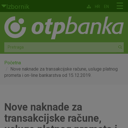
Skoči na glavni sadržaj
☰
Izbornik
HR
EN
Građani
Privatno bankarstvo
Agro
Mala poduzeća i obrtnici
Početna
Nove naknade za transakcijske račune, usluge platnog
prometa i on-line bankarstva od 15.12.2019.
Srednja i velika poduzeća
Globalna tržišta
Nove naknade za
Faktoring
transakcijske račune,
O nama