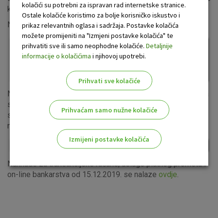
kolačići su potrebni za ispravan rad internetske stranice.
kreditne transfere u kunama.
Ostale kolačiće koristimo za bolje korisničko iskustvo i
Nove naknade s primjenom od 15.12.2019.:
prikaz relevantnih oglasa i sadržaja. Postavke kolačića
možete promijeniti na "Izmjeni postavke kolačića" te
prihvatiti sve ili samo neophodne kolačiće.
Detaljnije
informacije o kolačićima
i njihovoj upotrebi.
Prihvati sve kolačiće
Naknada za eksterne priljeve u stranoj valuti smanjuje se sa
sadašnjih 7,50 kn na 2 kn. Istim iznosom od 2 kn tarifirati će
Prihvaćam samo nužne kolačiće
se i eksterni priljevi u kunama čime se izjednačavaju
naknade za devizne i kunske eksterne priljeve.
Izmijeni postavke kolačića
Odaberite najbolju opciju za vas!
Naknade za transakcijske račune, usluge platnog prometa i
on-line bankarstva od 15.12.2019. se nalaze
ovdje
.