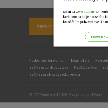
Stranica
www.otpbanka.hr
koris
koristimo za bolje korisničko i
kolačića" te prihvatiti sve ili
Prijava na newsletter OTP banke
Prihvati sv
Odaberite najbolju opciju za va
Poslovnice i bankomati
Tečajna lista
Naknad
Zaštita osobnih podataka
PSD2 Direktiva
Eti
Zaštita starijih osoba od prijevara
© OTP banka d.d.2026. Sva prava pridržana.