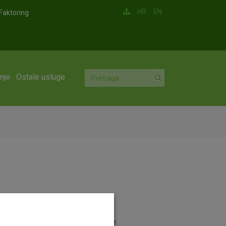
HR
EN
Faktoring
nje
Ostale usluge
oje vrijede od 01.07.2016. godine.