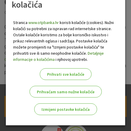
od 17. listopada 2023.
kolačića
Objavljeno: 13.10.2023
Stranica
www.otpbanka.hr
koristi kolačiće (cookies). Nužni
Od 17. listopada 2023. u primjeni su veće kamatne stope na
kolačići su potrebni za ispravan rad internetske stranice.
oročenu štednju za depozite u eurima i američkim dolarima,
Ostale kolačiće koristimo za bolje korisničko iskustvo i
1% godišnje na rok od 12 mjeseci (ranije 0,02%) i 1,30%
prikaz relevantnih oglasa i sadržaja. Postavke kolačića
godišnje na dulje rokove (ranije 0,02%). Kamatne stope u
možete promijeniti na "Izmjeni postavke kolačića" te
depozitnom poslovanju s fizičkim osobama dostupne su
prihvatiti sve ili samo neophodne kolačiće.
Detaljnije
ovdje
. S ciljem što boljeg informiranja naših cijenjenih
informacije o kolačićima
i njihovoj upotrebi.
klijenata provjerite sve informacije o štednji u nekoj od naših
poslovnica ili upitom na e-mail adresu
info@otpbanka.hr
.
Prihvati sve kolačiće
Prihvaćam samo nužne kolačiće
Prijava na newsletter OTP banke
Izmijeni postavke kolačića
Odaberite najbolju opciju za vas!