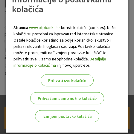
poslovnih subjekata
kolačića
Objavljeno: 21.2.2022
Stranica
www.otpbanka.hr
koristi kolačiće (cookies). Nužni
Obavještavamo Vas kako će OTP banka, u skladu s
kolačići su potrebni za ispravan rad internetske stranice.
promjenama tržišnih uvjeta, korigirati visinu kamatne stope
Ostale kolačiće koristimo za bolje korisničko iskustvo i
na depozite po viđenju na 0,0001%.
prikaz relevantnih oglasa i sadržaja. Postavke kolačića
Izmjene
Odluke o kamatama
stupaju na snagu 1. ožujka
možete promijeniti na "Izmjeni postavke kolačića" te
2022.
prihvatiti sve ili samo neophodne kolačiće.
Detaljnije
informacije o kolačićima
i njihovoj upotrebi.
Za dodatne informacije možete se obratiti svojem
savjetniku za poslovni odnos.
Prihvati sve kolačiće
Prihvaćam samo nužne kolačiće
Izmijeni postavke kolačića
Prijava na newsletter OTP banke
Odaberite najbolju opciju za vas!