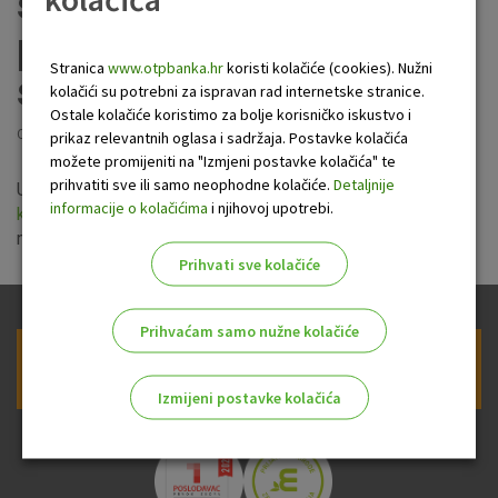
stopa i naknada u
poslovanju sa
Stranica
www.otpbanka.hr
koristi kolačiće (cookies). Nužni
stanovništvom
kolačići su potrebni za ispravan rad internetske stranice.
Ostale kolačiće koristimo za bolje korisničko iskustvo i
Objavljeno: 28.4.2020
prikaz relevantnih oglasa i sadržaja. Postavke kolačića
možete promijeniti na "Izmjeni postavke kolačića" te
prihvatiti sve ili samo neophodne kolačiće.
Detaljnije
Uprava Banke usvojila je novu
Politiku mijenjanja nominalnih
informacije o kolačićima
i njihovoj upotrebi.
kamatnih stopa u poslovanju sa stanovništvom
koja stupa
na snagu 24. travnja 2020.
Prihvati sve kolačiće
Prihvaćam samo nužne kolačiće
Prijava na newsletter OTP banke
Izmijeni postavke kolačića
Odaberite najbolju opciju za vas!