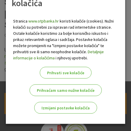
stopa i naknada u
kolačića
poslovanju sa
stanovništvom
Stranica
www.otpbanka.hr
koristi kolačiće (cookies). Nužni
kolačići su potrebni za ispravan rad internetske stranice.
Ostale kolačiće koristimo za bolje korisničko iskustvo i
Objavljeno: 19.7.2019
prikaz relevantnih oglasa i sadržaja. Postavke kolačića
možete promijeniti na "Izmjeni postavke kolačića" te
Uprava OTP banke usvojila je novu
Politiku mijenjanja
prihvatiti sve ili samo neophodne kolačiće.
Detaljnije
nominalnih kamatnih stopa i naknada u poslovanju sa
informacije o kolačićima
i njihovoj upotrebi.
stanovništvom
koja stupa na snagu 5. kolovoza 2019.
godine.
Prihvati sve kolačiće
Prihvaćam samo nužne kolačiće
Prijava na newsletter OTP banke
Izmijeni postavke kolačića
Odaberite najbolju opciju za vas!