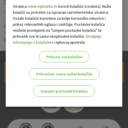
stambenih zgrada
Stranica
www.otpbanka.hr
koristi kolačiće (cookies). Nužni
kolačići su potrebni za ispravan rad internetske stranice.
Objavljeno: 6.7.2016
Ostale kolačiće koristimo za bolje korisničko iskustvo i
prikaz relevantnih oglasa i sadržaja. Postavke kolačića
Uprava OTP banke je 14.lipnja 2016. usvojila
novu kamatnu
možete promijeniti na "Izmjeni postavke kolačića" te
stopu za kredite suvlasnicima stambenih zgrada
koja se
prihvatiti sve ili samo neophodne kolačiće.
Detaljnije
primjenjuje od 26.srpnja 2016.
informacije o kolačićima
i njihovoj upotrebi.
Prihvati sve kolačiće
Prijava na newsletter OTP banke
Prihvaćam samo nužne kolačiće
Izmijeni postavke kolačića
Odaberite najbolju opciju za vas!