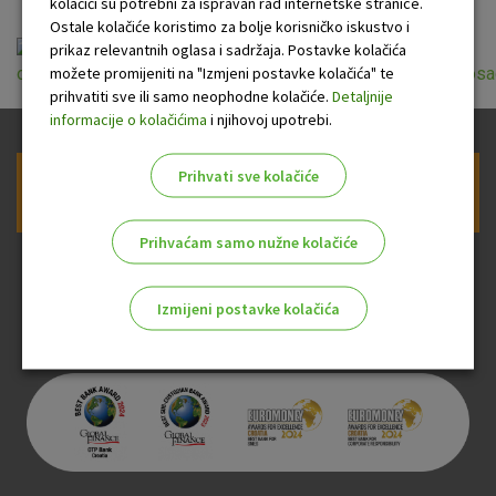
kolačići su potrebni za ispravan rad internetske stranice.
Ostale kolačiće koristimo za bolje korisničko iskustvo i
prikaz relevantnih oglasa i sadržaja. Postavke kolačića
možete promijeniti na "Izmjeni postavke kolačića" te
opci_uvjeti_pruzanja_usluga_platnog_prometa_za_nepotrosa
prihvatiti sve ili samo neophodne kolačiće.
Detaljnije
informacije o kolačićima
i njihovoj upotrebi.
Prihvati sve kolačiće
Prijava na newsletter OTP banke
Prihvaćam samo nužne kolačiće
Izmijeni postavke kolačića
Odaberite najbolju opciju za vas!