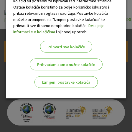
kolačići su potrebni za ispravan rad internetske stranice.
Ostale kolačiće koristimo za bolje korisničko iskustvo i
prikaz relevantnih oglasa i sadržaja. Postavke kolačića
možete promijeniti na "Izmjeni postavke kolačića" te
podaci_o_beneficijarnim_stvarnim_vlasnicima_klijenta_2018
prihvatiti sve ili samo neophodne kolačiće.
Detaljnije
informacije o kolačićima
i njihovoj upotrebi.
Prihvati sve kolačiće
Prijava na newsletter OTP banke
Prihvaćam samo nužne kolačiće
Izmijeni postavke kolačića
Odaberite najbolju opciju za vas!