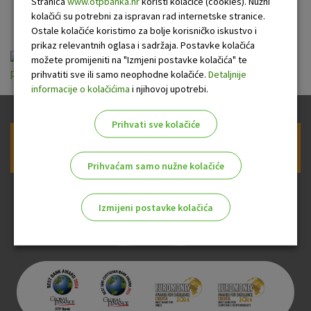
stanovništvnom
Stranica
www.otpbanka.hr
koristi kolačiće (cookies). Nužni
kolačići su potrebni za ispravan rad internetske stranice.
Ostale kolačiće koristimo za bolje korisničko iskustvo i
prikaz relevantnih oglasa i sadržaja. Postavke kolačića
Pravilnik o obračunu kamata i naknada u
možete promijeniti na "Izmjeni postavke kolačića" te
poslovanju sa stanovništvom 01.01.2023.pdf
prihvatiti sve ili samo neophodne kolačiće.
Detaljnije
informacije o kolačićima
i njihovoj upotrebi.
Prihvati sve kolačiće
Prijava na newsletter OTP banke
Prihvaćam samo nužne kolačiće
Izmijeni postavke kolačića
Odaberite najbolju opciju za vas!