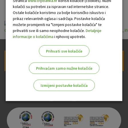
eurima
Stranica
www.otpbanka.hr
koristi kolačiće (cookies). Nužni
kolačići su potrebni za ispravan rad internetske stranice.
Ostale kolačiće koristimo za bolje korisničko iskustvo i
prikaz relevantnih oglasa i sadržaja. Postavke kolačića
možete promijeniti na "Izmjeni postavke kolačića" te
opce_informacije_o_gotovinskom_kreditu_eur_studenti_s_i
prihvatiti sve ili samo neophodne kolačiće.
Detaljnije
informacije o kolačićima
i njihovoj upotrebi.
Prihvati sve kolačiće
Prijava na newsletter OTP banke
Prihvaćam samo nužne kolačiće
Izmijeni postavke kolačića
Odaberite najbolju opciju za vas!