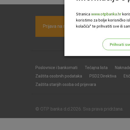
Stranica
www.otpbanka.hr
koris
koristimo za bolje korisničko i
Prijava na newsletter OTP banke
kolačića" te prihvatiti sve ili
Prihvati sv
Odaberite najbolju opciju za va
Poslovnice i bankomati
Tečajna lista
Naknad
Zaštita osobnih podataka
PSD2 Direktiva
Eti
Zaštita starijih osoba od prijevara
© OTP banka d.d.2026. Sva prava pridržana.