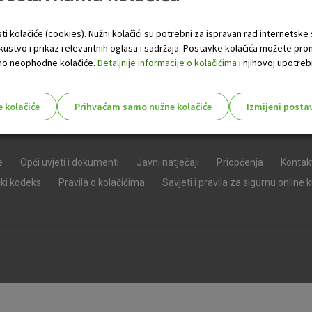
ti kolačiće (cookies). Nužni kolačići su potrebni za ispravan rad internetske
skustvo i prikaz relevantnih oglasa i sadržaja. Postavke kolačića možete pro
 samo neophodne kolačiće.
Detaljnije informacije o kolačićima
i njihovoj upotrebi
e kolačiće
Prihvaćam samo nužne kolačiće
Izmijeni posta
s!
e
Opći uvjeti i dokumenti
Javni natječaji
Priopćenja
Kontak
čki kodeks
Pravila o kolačićima
Savjeti i pravila za sigurnu online 
Nužni (tehnički) kolačići - uvijek 
Nužni
kolačići
Ovi kolačići nužni su za funkcioniranje internet
isključiti u našim sustavima. Uobičajeno se pos
radnje koje uključuju zahtjev za uslugama, kao 
preglednik možete postaviti da blokira te kolač
njima, ali u tom slučaju neki dijelovi stranice neće
pohranjuju nikakve informacije koje bi vas mogle