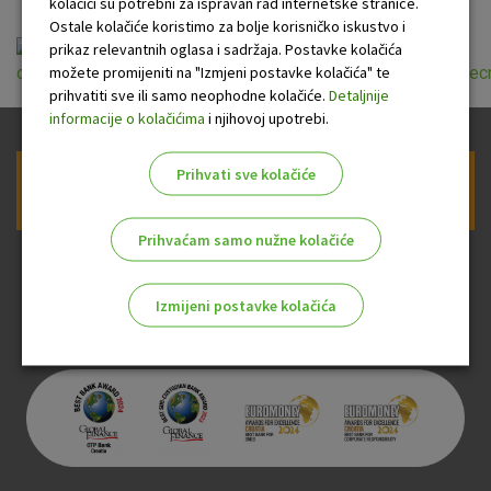
kolačići su potrebni za ispravan rad internetske stranice.
Ostale kolačiće koristimo za bolje korisničko iskustvo i
prikaz relevantnih oglasa i sadržaja. Postavke kolačića
možete promijeniti na "Izmjeni postavke kolačića" te
opce_informacije_o_stambenom_kreditu_u_kunama_za_lijecn
prihvatiti sve ili samo neophodne kolačiće.
Detaljnije
informacije o kolačićima
i njihovoj upotrebi.
Prihvati sve kolačiće
Prijava na newsletter OTP banke
Prihvaćam samo nužne kolačiće
Izmijeni postavke kolačića
Odaberite najbolju opciju za vas!