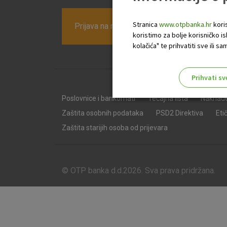
Stranica
www.otpbanka.hr
koris
Prijava na newsletter OTP banke
koristimo za bolje korisničko i
kolačića" te prihvatiti sve ili
Prihvati sv
Odaberite najbolju opciju za va
Poslovnice i bankomati
Tečajna lista
Naknad
Zaštita osobnih podataka
PSD2 Direktiva
Eti
Zaštita starijih osoba od prijevara
© OTP banka d.d.2026. Sva prava pridržana.