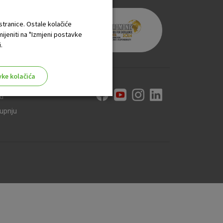
 stranice. Ostale kolačiće
mijeniti na "Izmjeni postavke
.
vke kolačića
ti
kupnju
aktivni
ske stranice i ne mogu se
tavljaju kao odgovor na vaše
što su postavke kolačića. Svoj
iće ili pošalje upozorenje o
 raditi. Ti kolačići ne
 identificirati.