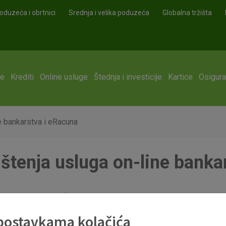
oduzeća i obrtnici
Srednja i velika poduzeća
Globalna tržišta
ge
Krediti
Online usluge
Štednja i investicije
Kartice
Osigura
ne bankarstva i eRacuna
ištenja usluga on-line bank
ne bankarstva i eRAČUN (1).pdf
 postavkama kolačića