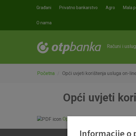
Skoči na glavni sadržaj
Građani
Privatno bankarstvo
Agro
Mala p
O nama
Računi i uslu
Početna
Opći uvjeti korištenja usluga on-li
Opći uvjeti kor
Opći uvjeti korištenja usluga on-li
Informacije o