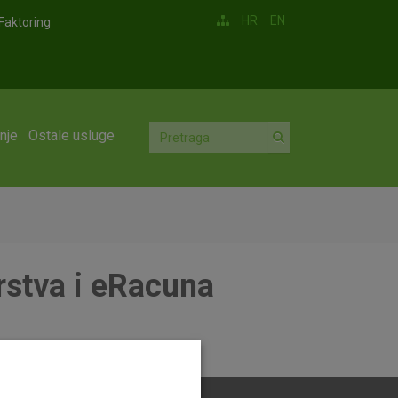
HR
EN
Faktoring
nje
Ostale usluge
arstva i eRacuna