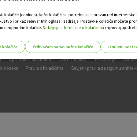
ti kolačiće (cookies). Nužni kolačići su potrebni za ispravan rad internetske
skustvo i prikaz relevantnih oglasa i sadržaja. Postavke kolačića možete pro
 samo neophodne kolačiće.
Detaljnije informacije o kolačićima
i njihovoj upotrebi
e kolačiće
Prihvaćam samo nužne kolačiće
Izmijeni posta
s!
e
Opći uvjeti i dokumenti
Javni natječaji
Priopćenja
Kontak
čki kodeks
Pravila o kolačićima
Savjeti i pravila za sigurnu online 
Nužni (tehnički) kolačići - uvijek 
Nužni
kolačići
Ovi kolačići nužni su za funkcioniranje internet
isključiti u našim sustavima. Uobičajeno se pos
radnje koje uključuju zahtjev za uslugama, kao 
preglednik možete postaviti da blokira te kolač
njima, ali u tom slučaju neki dijelovi stranice neće
pohranjuju nikakve informacije koje bi vas mogle