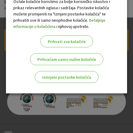
opci-uvjeti-za-izdavanje-i-koristenje-charge-
Ostale kolačiće koristimo za bolje korisničko iskustvo i
prikaz relevantnih oglasa i sadržaja. Postavke kolačića
kartice-0.pdf
možete promijeniti na "Izmjeni postavke kolačića" te
prihvatiti sve ili samo neophodne kolačiće.
Detaljnije
informacije o kolačićima
i njihovoj upotrebi.
Prijava na newsletter OTP banke
Prihvati sve kolačiće
Prihvaćam samo nužne kolačiće
Izmijeni postavke kolačića
Odaberite najbolju opciju za vas!