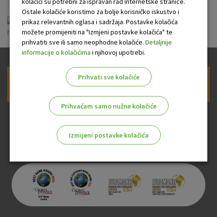
kolačići su potrebni za ispravan rad internetske stranice.
Ostale kolačiće koristimo za bolje korisničko iskustvo i
Obrazac raspolaganje sredstvima
prikaz relevantnih oglasa i sadržaja. Postavke kolačića
možete promijeniti na "Izmjeni postavke kolačića" te
maloljetnika.pdf
prihvatiti sve ili samo neophodne kolačiće.
Detaljnije
informacije o kolačićima
i njihovoj upotrebi.
Prihvati sve kolačiće
Prijava na newsletter OTP banke
Prihvaćam samo nužne kolačiće
Izmijeni postavke kolačića
Odaberite najbolju opciju za vas!