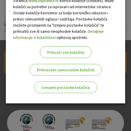
2019.
Stranica
www.otpbanka.hr
koristi kolačiće (cookies). Nužni
kolačići su potrebni za ispravan rad internetske stranice.
Ostale kolačiće koristimo za bolje korisničko iskustvo i
prikaz relevantnih oglasa i sadržaja. Postavke kolačića
Godišnji konsolidirani financijski izvještaji Grupe
možete promijeniti na "Izmjeni postavke kolačića" te
OTP banka dd 2019.pdf
prihvatiti sve ili samo neophodne kolačiće.
Detaljnije
informacije o kolačićima
i njihovoj upotrebi.
Prihvati sve kolačiće
Prijava na newsletter OTP banke
Prihvaćam samo nužne kolačiće
Izmijeni postavke kolačića
Odaberite najbolju opciju za vas!