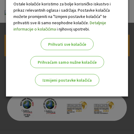
Ostale kolačiće koristimo za bolje korisničko iskustvo i
prikaz relevantnih oglasa i sadržaja. Postavke kolačića
dalmatinska_hrv.pdf
možete promijeniti na "Izmjeni postavke kolačića" te
prihvatiti sve ili samo neophodne kolačiće.
Detaljnije
informacije o kolačićima
i njihovoj upotrebi.
Prihvati sve kolačiće
Prijava na newsletter OTP banke
Prihvaćam samo nužne kolačiće
Izmijeni postavke kolačića
Odaberite najbolju opciju za vas!