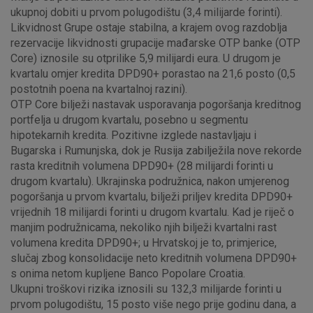
kolačići ne pohranjuju nikakve informacije koje bi vas mogle
ukupnoj dobiti u prvom polugodištu (3,4 milijarde forinti).
identificirati.
Likvidnost Grupe ostaje stabilna, a krajem ovog razdoblja
rezervacije likvidnosti grupacije mađarske OTP banke (OTP
Detaljnije informacije o kolačićima
Core) iznosile su otprilike 5,9 milijardi eura. U drugom je
kvartalu omjer kredita DPD90+ porastao na 21,6 posto (0,5
postotnih poena na kvartalnoj razini).
OTP Core bilježi nastavak usporavanja pogoršanja kreditnog
portfelja u drugom kvartalu, posebno u segmentu
hipotekarnih kredita. Pozitivne izglede nastavljaju i
Bugarska i Rumunjska, dok je Rusija zabilježila nove rekorde
rasta kreditnih volumena DPD90+ (28 milijardi forinti u
drugom kvartalu). Ukrajinska podružnica, nakon umjerenog
pogoršanja u prvom kvartalu, bilježi priljev kredita DPD90+
vrijednih 18 milijardi forinti u drugom kvartalu. Kad je riječ o
manjim podružnicama, nekoliko njih bilježi kvartalni rast
volumena kredita DPD90+; u Hrvatskoj je to, primjerice,
slučaj zbog konsolidacije neto kreditnih volumena DPD90+
s onima netom kupljene Banco Popolare Croatia.
Ukupni troškovi rizika iznosili su 132,3 milijarde forinti u
prvom polugodištu, 15 posto više nego prije godinu dana, a