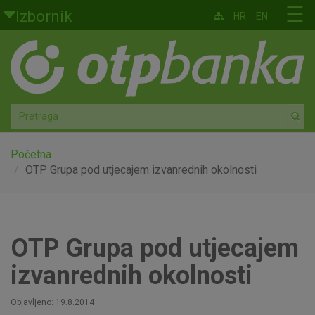
Skoči na glavni sadržaj
☰
Izbornik
HR
EN
Građani
Privatno bankarstvo
Agro
Mala poduzeća i obrtnici
Početna
OTP Grupa pod utjecajem izvanrednih okolnosti
Srednja i velika poduzeća
Globalna tržišta
OTP Grupa pod utjecajem
Faktoring
izvanrednih okolnosti
O nama
Objavljeno: 19.8.2014