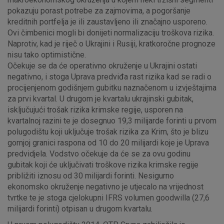
pokazuju porast potrebe za zajmovima, a pogoršanje
kreditnih portfelja je ili zaustavljeno ili značajno usporeno.
Ovi čimbenici mogli bi donijeti normalizaciju troškova rizika.
Naprotiv, kad je riječ o Ukrajini i Rusiji, kratkoročne prognoze
nisu tako optimistične.
Očekuje se da će operativno okruženje u Ukrajini ostati
negativno, i stoga Uprava predviđa rast rizika kad se radi o
procijenjenom godišnjem gubitku naznačenom u izvještajima
za prvi kvartal. U drugom je kvartalu ukrajinski gubitak,
isključujući trošak rizika krimske regije, usporen na
kvartalnoj razini te je dosegnuo 19,3 milijarde forinti u prvom
polugodištu koji uključuje trošak rizika za Krim, što je blizu
gornjoj granici raspona od 10 do 20 milijardi koje je Uprava
predvidjela. Vodstvo očekuje da će se za ovu godinu
gubitak koji će uključivati troškove rizika krimske regije
približiti iznosu od 30 milijardi forinti. Nesigurno
ekonomsko okruženje negativno je utjecalo na vrijednost
tvrtke te je stoga cjelokupni IFRS volumen goodwilla (27,6
milijardi forinti) otpisan u drugom kvartalu.