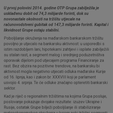
U prvoj polovini 2014. godine OTP Grupa zabilježila je
usklađenu dobit od 74,3 milijarde forinti, dok su
novonastale okolnosti na tržištu utjecale na
računovodstveni gubitak od 147,3 milijarde forinti. Kapital i
likvidnost Grupe ostaju stabilni.
Poboljšanje okruženja na mađarskom bankarskom tržištu
povoljno je utjecalo na bankarsku aktivnost: u usporedbi s
istim razdobljem lani, hipotekarni zahtjevi i isplate zabilježili
su stalan rast, a segment malog i srednjeg poduzetništva
oporavak dijelom pod utjecajem programa Financiranje za
rast. Bez obzira na pozitivne trendove, na bankarsku bi
aktivnost mogla negativno utjecati odluka mađarske Kurije
od 16. lipnja, kao i zakon br. XXXVIII koji je parlament
usvojio 4. srpnja. Te će odluke značajno opteretiti bankarski
sektor.
Kad je riječ o regionalnim tržištima na kojima Grupa posluje,
poslovanje pokazuje dvojake rezultate: izuzev Ukrajine i
Rusije, ostatak Grupe bilježi poboljšanje ili stabiliziranje
makroekonomskog okruženja u kojem neki tržišni segmenti