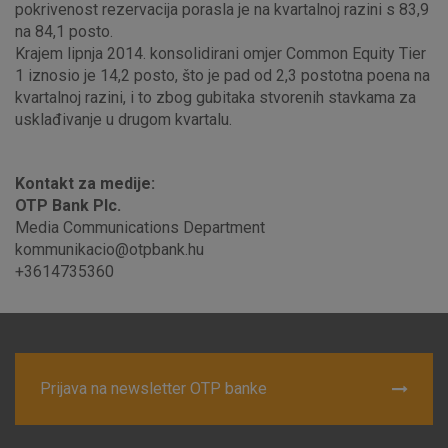
pokrivenost rezervacija porasla je na kvartalnoj razini s 83,9
na 84,1 posto.
Krajem lipnja 2014. konsolidirani omjer Common Equity Tier
1 iznosio je 14,2 posto, što je pad od 2,3 postotna poena na
kvartalnoj razini, i to zbog gubitaka stvorenih stavkama za
usklađivanje u drugom kvartalu.
Kontakt za medije:
OTP Bank Plc.
Media Communications Department
kommunikacio@otpbank.hu
+3614735360
Prijava na newsletter OTP banke