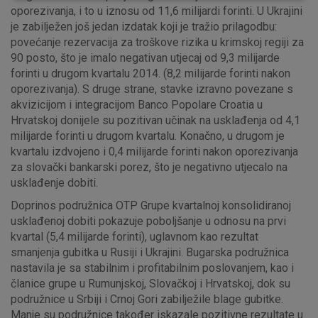
oporezivanja, i to u iznosu od 11,6 milijardi forinti. U Ukrajini
je zabilježen još jedan izdatak koji je tražio prilagodbu:
povećanje rezervacija za troškove rizika u krimskoj regiji za
90 posto, što je imalo negativan utjecaj od 9,3 milijarde
forinti u drugom kvartalu 2014. (8,2 milijarde forinti nakon
oporezivanja). S druge strane, stavke izravno povezane s
Marketinški kolačići
Analitički kolačići
Nužni kolačići
akvizicijom i integracijom Banco Popolare Croatia u
Hrvatskoj donijele su pozitivan učinak na usklađenja od 4,1
milijarde forinti u drugom kvartalu. Konačno, u drugom je
kvartalu izdvojeno i 0,4 milijarde forinti nakon oporezivanja
Prihvaćam upotrebu navedenih kolačića
za slovački bankarski porez, što je negativno utjecalo na
usklađenje dobiti.
Doprinos podružnica OTP Grupe kvartalnoj konsolidiranoj
Nužni (tehnički) kolačići - uvijek aktivni
usklađenoj dobiti pokazuje poboljšanje u odnosu na prvi
Ovi kolačići nužni su za funkcioniranje internetske stranice i
kvartal (5,4 milijarde forinti), uglavnom kao rezultat
ne mogu se isključiti u našim sustavima. Uobičajeno se
smanjenja gubitka u Rusiji i Ukrajini. Bugarska podružnica
postavljaju kao odgovor na vaše radnje koje uključuju zahtjev
nastavila je sa stabilnim i profitabilnim poslovanjem, kao i
za uslugama, kao što su postavke kolačića. Svoj preglednik
članice grupe u Rumunjskoj, Slovačkoj i Hrvatskoj, dok su
možete postaviti da blokira te kolačiće ili pošalje upozorenje
podružnice u Srbiji i Crnoj Gori zabilježile blage gubitke.
o njima, ali u tom slučaju neki dijelovi stranice neće raditi. Ti
Manje su podružnice također iskazale pozitivne rezultate u