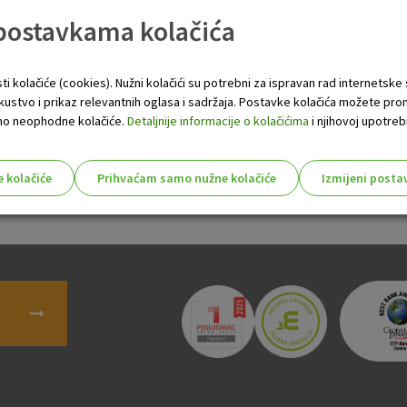
 postavkama kolačića
h i gotovinskih kredita
kredita za individualne iznajmljivače u turizmu
 kredita i kredita za kupnju motornih vozila građanima
ti kolačiće (cookies). Nužni kolačići su potrebni za ispravan rad internetske
h kredita prilagođenih vašim željama
skustvo i prikaz relevantnih oglasa i sadržaja. Postavke kolačića možete pro
 samo neophodne kolačiće.
Detaljnije informacije o kolačićima
i njihovoj upotrebi
 godine. Više o promjenama općih uvjeta saznajte u
Sažetku izmje
e kolačiće
Prihvaćam samo nužne kolačiće
Izmijeni posta
s!
Nužni (tehnički) kolačići - uvijek 
Nužni
kolačići
Ovi kolačići nužni su za funkcioniranje internet
isključiti u našim sustavima. Uobičajeno se pos
radnje koje uključuju zahtjev za uslugama, kao 
preglednik možete postaviti da blokira te kolač
njima, ali u tom slučaju neki dijelovi stranice neće