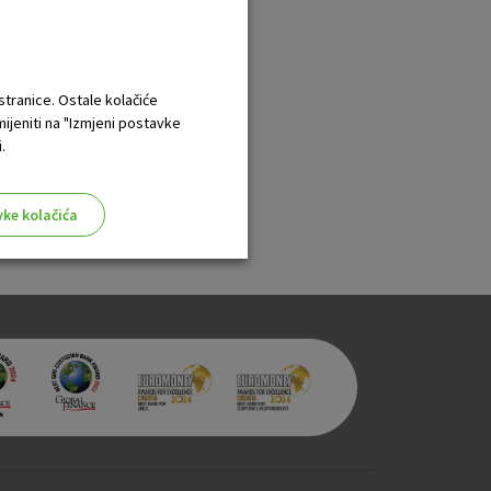
 stranice. Ostale kolačiće
mijeniti na "Izmjeni postavke
.
na
.
vke kolačića
aktivni
ske stranice i ne mogu se
tavljaju kao odgovor na vaše
što su postavke kolačića. Svoj
iće ili pošalje upozorenje o
 raditi. Ti kolačići ne