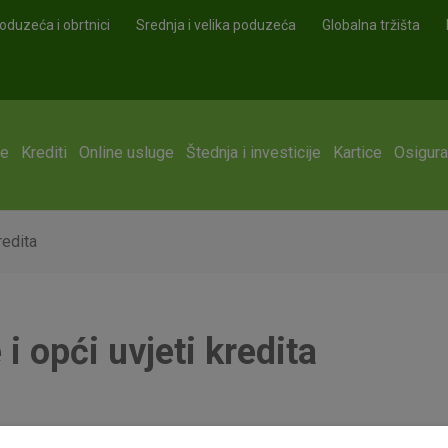
oduzeća i obrtnici
Srednja i velika poduzeća
Globalna tržišta
ge
Krediti
Online usluge
Štednja i investicije
Kartice
Osigura
redita
 opći uvjeti kredita
 stopama za kredite građana
koje stupaju na snagu 1. kolovoza 2