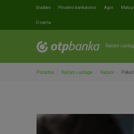
Skoči na glavni sadržaj
Građani
Privatno bankarstvo
Agro
Mala p
O nama
Računi i uslu
Početna
Računi i usluge
Računi
Paket