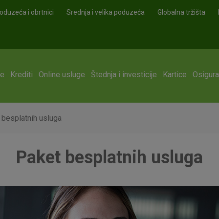
oduzeća i obrtnici
Srednja i velika poduzeća
Globalna tržišta
ge
Krediti
Online usluge
Štednja i investicije
Kartice
Osigura
 besplatnih usluga
Paket besplatnih usluga