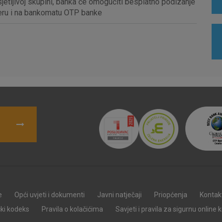
osjetljivoj skupini, banka će omogućiti besplatno podizanje
Analitički
Detaljnije informacije o kolačićima
teru i na bankomatu OTP banke
kolačići
Marketinški
kolačići
denih kolačića
e
Opći uvjeti i dokumenti
Javni natječaji
Priopćenja
Kontak
čki kodeks
Pravila o kolačićima
Savjeti i pravila za sigurnu online 