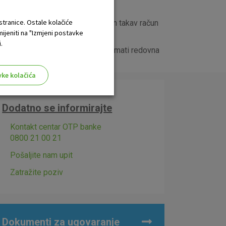
 stranice. Ostale kolačiće
u Republike Hrvatske nema otvoren takav račun
mijeniti na "Izmjeni postavke
.
prestaje ako klijent prestane primati redovna
vke kolačića
Dodatno se informirajte
Kontakt centar OTP banke
0800 21 00 21
aktivni
Pošaljite nam upit
ske stranice i ne mogu se
tavljaju kao odgovor na vaše
Zatražite poziv
što su postavke kolačića. Svoj
iće ili pošalje upozorenje o
 raditi. Ti kolačići ne
 identificirati.
Dokumenti za ugovaranje