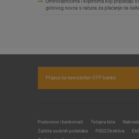
Umirovljenicima i klijentima koji pripadaju 
gotovog novca s računa za plaćanje na šal
Prijava na newsletter OTP banke
Prihvaćam upotrebu nave
Poslovnice i bankomati
Tečajna lista
Naknad
Zaštita osobnih podataka
PSD2 Direktiva
Eti