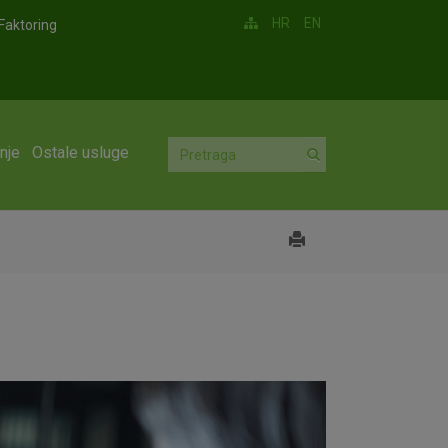
HR
EN
Faktoring
nje
Ostale usluge