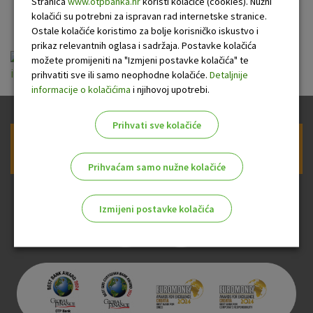
u turizmu
Stranica
www.otpbanka.hr
koristi kolačiće (cookies). Nužni
kolačići su potrebni za ispravan rad internetske stranice.
Ostale kolačiće koristimo za bolje korisničko iskustvo i
prikaz relevantnih oglasa i sadržaja. Postavke kolačića
ou-krediti-stambeni-
možete promijeniti na "Izmjeni postavke kolačića" te
iznajmljivaci_20150817.pdf
prihvatiti sve ili samo neophodne kolačiće.
Detaljnije
informacije o kolačićima
i njihovoj upotrebi.
Prihvati sve kolačiće
Prijava na newsletter OTP banke
Prihvaćam samo nužne kolačiće
Izmijeni postavke kolačića
Odaberite najbolju opciju za vas!