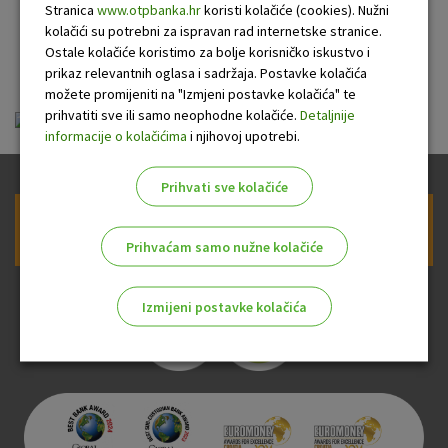
motornih vozila
Stranica
www.otpbanka.hr
koristi kolačiće (cookies). Nužni
kolačići su potrebni za ispravan rad internetske stranice.
građanima
Ostale kolačiće koristimo za bolje korisničko iskustvo i
prikaz relevantnih oglasa i sadržaja. Postavke kolačića
možete promijeniti na "Izmjeni postavke kolačića" te
prihvatiti sve ili samo neophodne kolačiće.
Detaljnije
ou-krediti-potrosacki-motorna.pdf
informacije o kolačićima
i njihovoj upotrebi.
Prihvati sve kolačiće
Prijava na newsletter OTP banke
Prihvaćam samo nužne kolačiće
Izmijeni postavke kolačića
Odaberite najbolju opciju za vas!