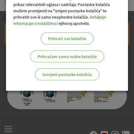
20200701 .pdf
prikaz relevantnih oglasa i sadržaja. Postavke kolačića
možete promijeniti na "Izmjeni postavke kolačića" te
prihvatiti sve ili samo neophodne kolačiće.
Detaljnije
informacije o kolačićima
i njihovoj upotrebi.
Prijava na newsletter OTP banke
Prihvati sve kolačiće
Prihvaćam samo nužne kolačiće
Izmijeni postavke kolačića
Odaberite najbolju opciju za vas!