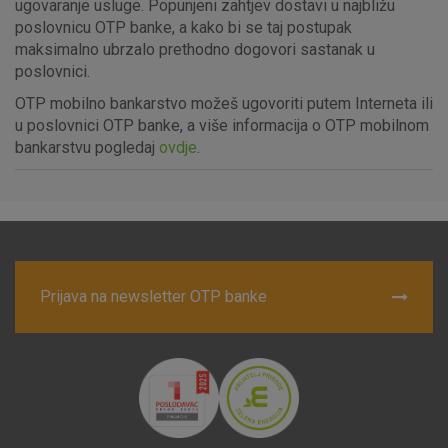
ugovaranje usluge. Popunjeni zahtjev dostavi u najbližu
poslovnicu OTP banke, a kako bi se taj postupak
maksimalno ubrzalo prethodno dogovori sastanak u
poslovnici.
Marketinški kolačići
Analitički kolačići
Nužni kolačići
OTP mobilno bankarstvo možeš ugovoriti putem Interneta ili
u poslovnici OTP banke, a više informacija o OTP mobilnom
bankarstvu pogledaj
ovdje
.
Prihvaćam upotrebu navedenih kolačića
Nužni (tehnički) kolačići - uvijek aktivni
Ovi kolačići nužni su za funkcioniranje internetske stranice i
Prijava na newsletter OTP banke
ne mogu se isključiti u našim sustavima. Uobičajeno se
postavljaju kao odgovor na vaše radnje koje uključuju zahtjev
za uslugama, kao što su postavke kolačića. Svoj preglednik
možete postaviti da blokira te kolačiće ili pošalje upozorenje
o njima, ali u tom slučaju neki dijelovi stranice neće raditi. Ti
kolačići ne pohranjuju nikakve informacije koje bi vas mogle
identificirati.