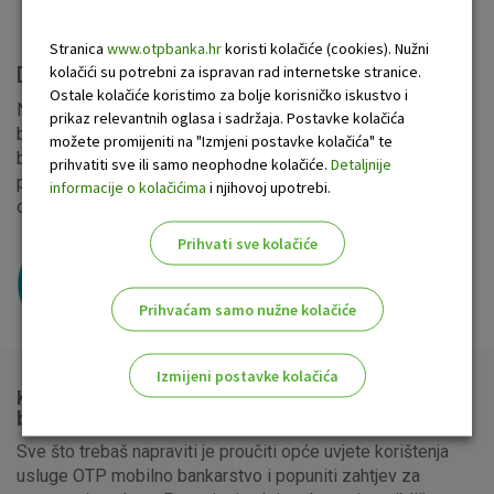
Stranica
www.otpbanka.hr
koristi kolačiće (cookies). Nužni
kolačići su potrebni za ispravan rad internetske stranice.
Do 31.7. osvoji 1000 bodova u OTPetici!
Ostale kolačiće koristimo za bolje korisničko iskustvo i
Nakon ugovaranja OTP m-banking usluge, registriraj se
prikaz relevantnih oglasa i sadržaja. Postavke kolačića
besplatno u
OTPeticu
, jedinstveni program vjernosti OTP
možete promijeniti na "Izmjeni postavke kolačića" te
banke d.d. i osvoji 1000 bodova koje ćeš moći zamijeniti za
prihvatiti sve ili samo neophodne kolačiće.
Detaljnije
poklon bon u dm-u, CineStar kinima, na aplikaciji Wolt ili za
informacije o kolačićima
i njihovoj upotrebi.
odlične nagrade i popuste kod ostalih naših partnera.
Prihvati sve kolačiće
Prihvaćam samo nužne kolačiće
Izmijeni postavke kolačića
Kako postati korisnikom usluge OTP mobilno
bankarstvo?
Odaberite najbolju opciju za vas!
Sve što trebaš napraviti je proučiti opće uvjete korištenja
usluge OTP mobilno bankarstvo i popuniti zahtjev za