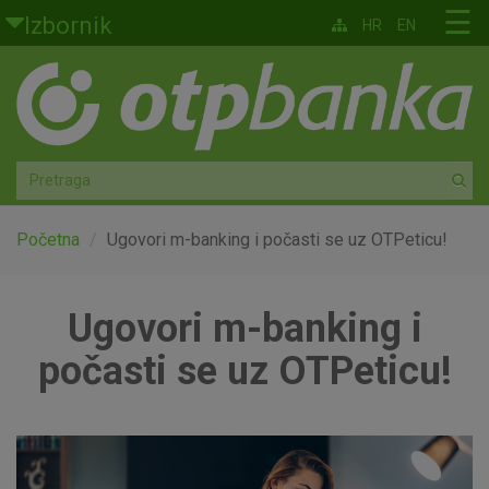
Skoči na glavni sadržaj
☰
Izbornik
HR
EN
Građani
Privatno bankarstvo
Agro
Mala poduzeća i obrtnici
Početna
Ugovori m-banking i počasti se uz OTPeticu!
Srednja i velika poduzeća
Ugovori m-banking i
Globalna tržišta
počasti se uz OTPeticu!
Faktoring
O nama