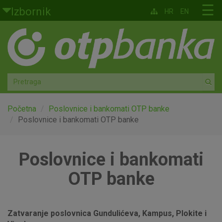
Skoči na glavni sadržaj
☰
Izbornik
HR
EN
Građani
Privatno bankarstvo
Agro
Mala poduzeća i obrtnici
Početna
Poslovnice i bankomati OTP banke
Poslovnice i bankomati OTP banke
Srednja i velika poduzeća
Poslovnice i bankomati
Globalna tržišta
OTP banke
Faktoring
O nama
Zatvaranje poslovnica Gundulićeva, Kampus, Plokite i