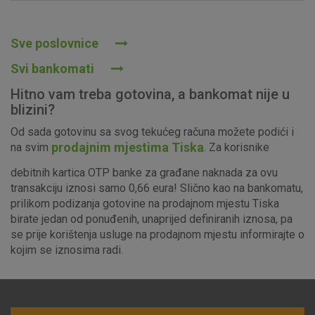
Prihvaćam upotrebu navedenih kolačića
Sve poslovnice
Svi bankomati
Nužni (tehnički) kolačići - uvijek aktivni
Hitno vam treba gotovina, a bankomat nije u
Ovi kolačići nužni su za funkcioniranje internetske stranice i
blizini?
ne mogu se isključiti u našim sustavima. Uobičajeno se
Od sada gotovinu sa svog tekućeg računa možete podići i
postavljaju kao odgovor na vaše radnje koje uključuju zahtjev
prodajnim mjestima Tiska
na svim
. Za korisnike
za uslugama, kao što su postavke kolačića. Svoj preglednik
možete postaviti da blokira te kolačiće ili pošalje upozorenje
debitnih kartica OTP banke za građane naknada za ovu
o njima, ali u tom slučaju neki dijelovi stranice neće raditi. Ti
transakciju iznosi samo 0,66 eura! Slično kao na bankomatu,
kolačići ne pohranjuju nikakve informacije koje bi vas mogle
prilikom podizanja gotovine na prodajnom mjestu Tiska
identificirati.
birate jedan od ponuđenih, unaprijed definiranih iznosa, pa
se prije korištenja usluge na prodajnom mjestu informirajte o
Detaljnije informacije o kolačićima
kojim se iznosima radi.