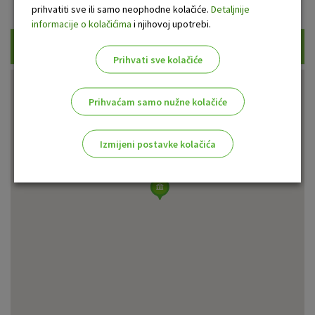
prihvatiti sve ili samo neophodne kolačiće.
Detaljnije
informacije o kolačićima
i njihovoj upotrebi.
Traži
Prihvati sve kolačiće
Prihvaćam samo nužne kolačiće
Izmijeni postavke kolačića
Odaberite najbolju opciju za vas!
Marketinški kolačići
Analitički kolačići
Nužni kolačići