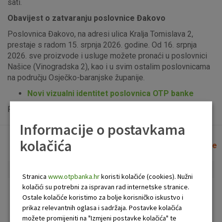
sati.
Obavijest o zatvaranju poslovnice Đakovo
Poslovnica Đakovo, na adresi ulica Kralja Tomislava 2,
prestaje s radom 15. srpnja 2026. godine. Od 16. srpnja
2026. sve proizvode i usluge možete pronaći u poslovnici
Našice (Vinogradska 2), kao i u svim ostalim poslovnicama
na području Osječko-baranjske županije.
Novi vizualni identitet poslovnica OTP banke
Popis uplatno-isplatnih bankomata možete vidjeti
ovdje
.
Informacije o postavkama
kolačića
Lista poslovnica i bankomata
Očisti filtere
Stranica
www.otpbanka.hr
koristi kolačiće (cookies). Nužni
kolačići su potrebni za ispravan rad internetske stranice.
Bankomat
Poslovnica
Ostale kolačiće koristimo za bolje korisničko iskustvo i
prikaz relevantnih oglasa i sadržaja. Postavke kolačića
možete promijeniti na "Izmjeni postavke kolačića" te