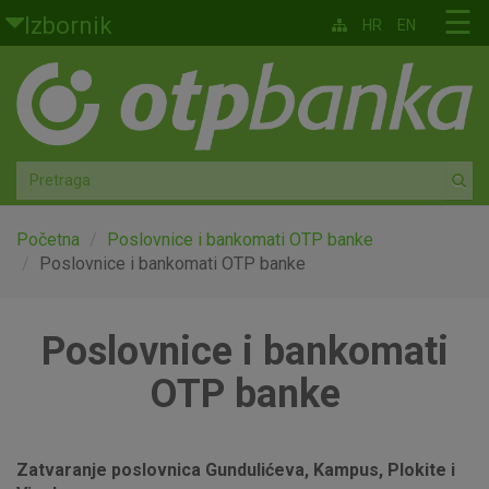
Skoči na glavni sadržaj
☰
Izbornik
HR
EN
Građani
Privatno bankarstvo
Agro
Mala poduzeća i obrtnici
Početna
Poslovnice i bankomati OTP banke
Poslovnice i bankomati OTP banke
Srednja i velika poduzeća
Poslovnice i bankomati
Globalna tržišta
OTP banke
Faktoring
O nama
Zatvaranje poslovnica Gundulićeva, Kampus, Plokite i