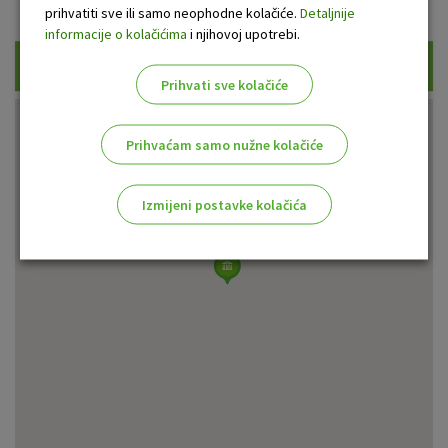
prihvatiti sve ili samo neophodne kolačiće.
Detaljnije
informacije o kolačićima
i njihovoj upotrebi.
Traži
Prihvati sve kolačiće
Prihvaćam samo nužne kolačiće
Izmijeni postavke kolačića
Odaberite najbolju opciju za vas!
Marketinški kolačići
Analitički kolačići
Nužni kolačići