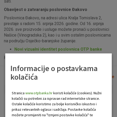
sati.
Obavijest o zatvaranju poslovnice Đakovo
Poslovnica Đakovo, na adresi ulica Kralja Tomislava 2,
prestaje s radom 15. srpnja 2026. godine. Od 16. srpnja
2026. sve proizvode i usluge možete pronaći u poslovnici
Našice (Vinogradska 2), kao i u svim ostalim poslovnicama
na području Osječko-baranjske županije.
Novi vizualni identitet poslovnica OTP banke
Popis uplatno-isplatnih bankomata možete vidjeti
ovdje
.
Informacije o postavkama
kolačića
Lista poslovnica i bankomata
Očisti filtere
Stranica
www.otpbanka.hr
koristi kolačiće (cookies). Nužni
kolačići su potrebni za ispravan rad internetske stranice.
Bankomat
Poslovnica
Ostale kolačiće koristimo za bolje korisničko iskustvo i
prikaz relevantnih oglasa i sadržaja. Postavke kolačića
možete promijeniti na "Izmjeni postavke kolačića" te