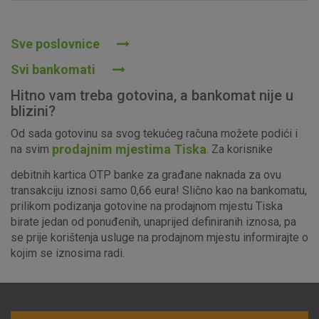
Prihvaćam upotrebu navedenih kolačića
Sve poslovnice
Svi bankomati
Nužni (tehnički) kolačići - uvijek aktivni
Hitno vam treba gotovina, a bankomat nije u
Ovi kolačići nužni su za funkcioniranje internetske stranice i
blizini?
ne mogu se isključiti u našim sustavima. Uobičajeno se
Od sada gotovinu sa svog tekućeg računa možete podići i
postavljaju kao odgovor na vaše radnje koje uključuju zahtjev
prodajnim mjestima Tiska
na svim
. Za korisnike
za uslugama, kao što su postavke kolačića. Svoj preglednik
možete postaviti da blokira te kolačiće ili pošalje upozorenje
debitnih kartica OTP banke za građane naknada za ovu
o njima, ali u tom slučaju neki dijelovi stranice neće raditi. Ti
transakciju iznosi samo 0,66 eura! Slično kao na bankomatu,
kolačići ne pohranjuju nikakve informacije koje bi vas mogle
prilikom podizanja gotovine na prodajnom mjestu Tiska
identificirati.
birate jedan od ponuđenih, unaprijed definiranih iznosa, pa
se prije korištenja usluge na prodajnom mjestu informirajte o
Detaljnije informacije o kolačićima
kojim se iznosima radi.