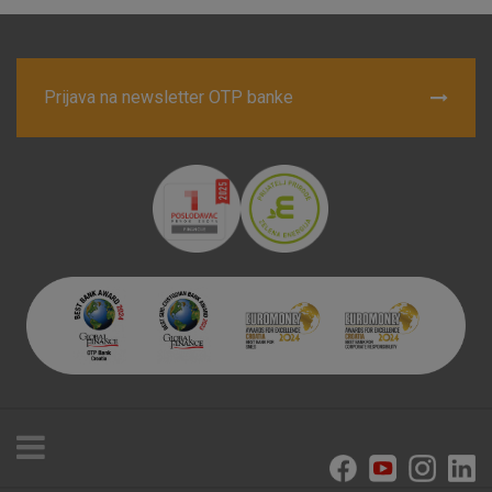
Prihvaćam upotrebu navedenih kolačića
Prijava na newsletter OTP banke
Nužni (tehnički) kolačići - uvijek aktivni
Ovi kolačići nužni su za funkcioniranje internetske stranice i
ne mogu se isključiti u našim sustavima. Uobičajeno se
postavljaju kao odgovor na vaše radnje koje uključuju zahtjev
za uslugama, kao što su postavke kolačića. Svoj preglednik
možete postaviti da blokira te kolačiće ili pošalje upozorenje
o njima, ali u tom slučaju neki dijelovi stranice neće raditi. Ti
kolačići ne pohranjuju nikakve informacije koje bi vas mogle
identificirati.
Detaljnije informacije o kolačićima