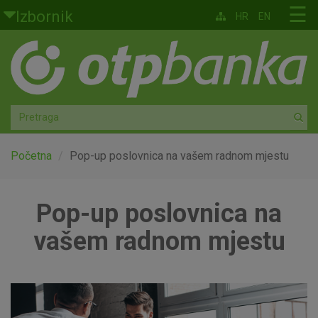
Skoči na glavni sadržaj
☰
Izbornik
HR
EN
Građani
Privatno bankarstvo
Agro
Mala poduzeća i obrtnici
Početna
Pop-up poslovnica na vašem radnom mjestu
Srednja i velika poduzeća
Pop-up poslovnica na
Globalna tržišta
vašem radnom mjestu
Faktoring
O nama