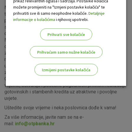
prikaz relevantnih oglasa i sadržaja. Postavke kolačića
možete promijeniti na "Izmjeni postavke kolačića" te
Mobilna „pop-up“ poslovnica omogućuje zaposlenicima
prihvatiti sve ili samo neophodne kolačiće.
Detaljnije
tvrtke korištenje bankarskih usluga kao u bilo kojoj
informacije o kolačićima
i njihovoj upotrebi.
poslovnici naše mreže. Zaposlenici ne trebaju napuštati
svoje radno mjesto ili okruženje jer na ovaj način banka
dolazi k njima.
Prihvati sve kolačiće
Na raspolaganju su sve vrste bezgotovinskih transakcija,
otvaranje računa, ugovaranje proizvoda i usluga te predaja
Prihvaćam samo nužne kolačiće
zahtjeva za kredit. Mobilna poslovnica može biti na
raspolaganju u prostorijama tvrtke u dogovorenom terminu,
uz mogućnost naknadnog ponavljanja posjeta tvrtki i
Izmijeni postavke kolačića
zaposlenicima.
Osim što zaposlenici na taj način štede svoje dragocjeno
Odaberite najbolju opciju za vas!
vrijeme, ostvaruju i posebne pogodnosti prilikom realizacije
gotovinskih i stambenih kredita uz atraktivne i povoljne
uvjete.
Uštedite svoje vrijeme i neka poslovnica dođe k vama!
Za više informacije, javite nam se na e-
mail:
info@otpbanka.hr
Marketinški kolačići
Analitički kolačići
Nužni kolačići