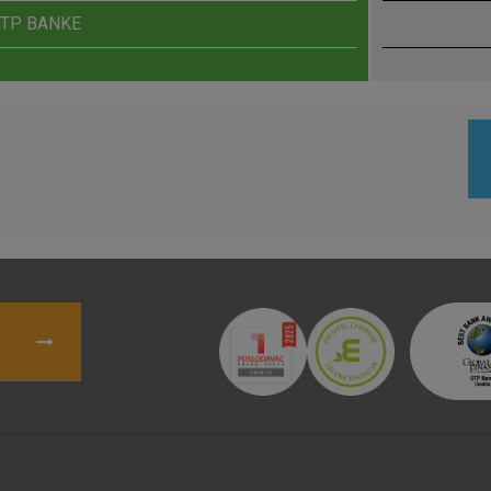
pohranjuju nikakve informacije koje bi vas mogle
OTP BANKE
Analitički
Detaljnije informacije o kolačićima
kolačići
Marketinški
kolačići
denih kolačića