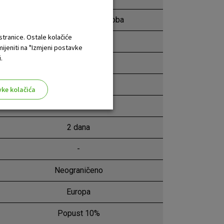
1 dan, do 50 €/dan/osoba
 stranice. Ostale kolačiće
-
mijeniti na "Izmjeni postavke
.
-
-
vke kolačića
-
2 dana
-
aktivni
Neograničeno
ske stranice i ne mogu se
tavljaju kao odgovor na vaše
Europa
što su postavke kolačića. Svoj
iće ili pošalje upozorenje o
Popust 10%
 raditi. Ti kolačići ne