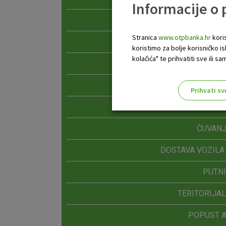
Informacije o
SMJ
Stranica
www.otpbanka.hr
koris
DOSTAVA REZE
koristimo za bolje korisničko i
kolačića" te prihvatiti sve ili
DOSTAVA REZE
CARINSKO ZBRINJAVA
Prihvati sv
Odaberite najbolju opciju za va
DOSTAV
ČUVANJ
DOSTAVA VOZIL
PUTN
TERITORIJA
POPUST 