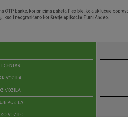
a OTP banke, korisnicima paketa Flexible, koja uključuje popravak
aj, kao i neograničeno korištenje aplikacije Putni Anđeo.
T CENTAR
AK VOZILA
OZ VOZILA
NJE VOZILA
KO VOZILO
VNI PRIJEVOZ