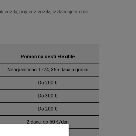
 vozila, prijevoz vozila, izvlačenje vozila,
Pomoć na cesti Flexible
Neograničeno, 0-24, 365 dana u godini
Do 200 €
Do 300 €
Do 200 €
2 dana, do 50 €/dan
Do 150 €