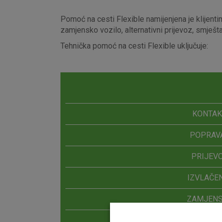
Pomoć na cesti Flexible namijenjena je klijentim
zamjensko vozilo, alternativni prijevoz, smješt
Tehnička pomoć na cesti Flexible uključuje:
KONTAK
POPRAV
PRIJEV
IZVLAČE
ZAMJENS
ALTERNATI