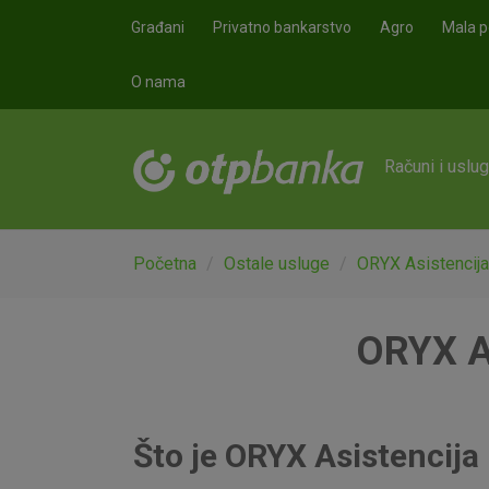
Skoči na glavni sadržaj
Građani
Privatno bankarstvo
Agro
Mala p
O nama
Računi i uslu
Početna
Ostale usluge
ORYX Asistencija
ORYX As
Što je ORYX Asistencija