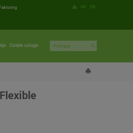
HR
EN
Faktoring
nje
Ostale usluge
Flexible