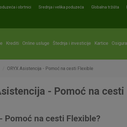
oduzeća i obrtnici
Srednja i velika poduzeća
Globalna tržišta
ge
Krediti
Online usluge
Štednja i investicije
Kartice
Osigura
ORYX Asistencija - Pomoć na cesti Flexible
istencija - Pomoć na cesti 
 - Pomoć na cesti Flexible?