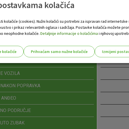
 postavkama kolačića
EŠTAJ
ti kolačiće (cookies). Nužni kolačići su potrebni za ispravan rad internetske
RVNIH DIJELOVA
skustvo i prikaz relevantnih oglasa i sadržaja. Postavke kolačića možete pro
 samo neophodne kolačiće.
Detaljnije informacije o kolačićima
i njihovoj upotrebi
RVNIH KLJUČEVA
NJE I ODVOZ NA OTPAD
e kolačiće
Prihvaćam samo nužne kolačiće
Izmijeni posta
s!
A GORIVA
E VOZILA
A NAKON POPRAVKA
Nužni (tehnički) kolačići - uvijek 
Nužni
I ANĐEO
kolačići
Ovi kolačići nužni su za funkcioniranje internet
isključiti u našim sustavima. Uobičajeno se pos
LNO PODRUČJE
radnje koje uključuju zahtjev za uslugama, kao 
preglednik možete postaviti da blokira te kolač
AUTO ZUBAK
njima, ali u tom slučaju neki dijelovi stranice neće