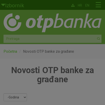
Skoči na glavni sadržaj
☰
Izbornik
HR
EN
Građani
Privatno bankarstvo
Agro
Mala poduzeća i obrtnici
Početna
Novosti OTP banke za građane
Srednja i velika poduzeća
Novosti OTP banke za
Globalna tržišta
građane
Faktoring
Year
O nama