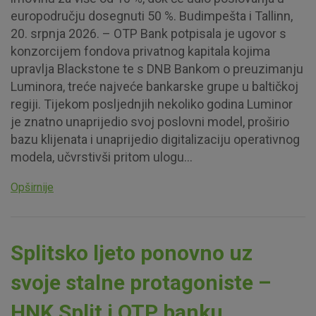
europodručju dosegnuti 50 %. Budimpešta i Tallinn,
20. srpnja 2026. – OTP Bank potpisala je ugovor s
konzorcijem fondova privatnog kapitala kojima
upravlja Blackstone te s DNB Bankom o preuzimanju
Luminora, treće najveće bankarske grupe u baltičkoj
regiji. Tijekom posljednjih nekoliko godina Luminor
je znatno unaprijedio svoj poslovni model, proširio
bazu klijenata i unaprijedio digitalizaciju operativnog
modela, učvrstivši pritom ulogu...
Opširnije
Splitsko ljeto ponovno uz
svoje stalne protagoniste –
HNK Split i OTP banku