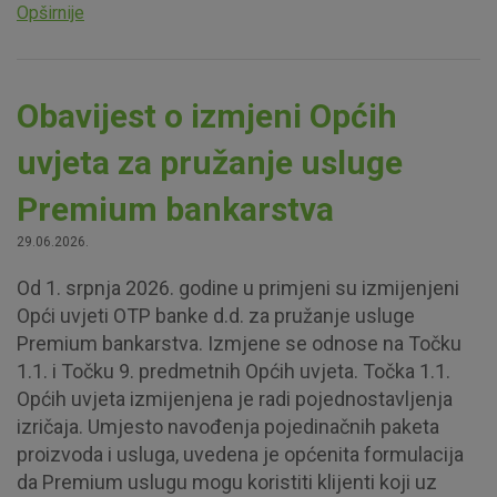
Marketinški kolačići
Analitički kolačići
Nužni kolačići
Opširnije
Prihvaćam upotrebu navedenih kolačića
Obavijest o izmjeni Općih
uvjeta za pružanje usluge
Nužni (tehnički) kolačići - uvijek aktivni
Premium bankarstva
Ovi kolačići nužni su za funkcioniranje internetske stranice i
ne mogu se isključiti u našim sustavima. Uobičajeno se
29.06.2026.
postavljaju kao odgovor na vaše radnje koje uključuju zahtjev
za uslugama, kao što su postavke kolačića. Svoj preglednik
Od 1. srpnja 2026. godine u primjeni su izmijenjeni
možete postaviti da blokira te kolačiće ili pošalje upozorenje
Opći uvjeti OTP banke d.d. za pružanje usluge
o njima, ali u tom slučaju neki dijelovi stranice neće raditi. Ti
Premium bankarstva. Izmjene se odnose na Točku
kolačići ne pohranjuju nikakve informacije koje bi vas mogle
1.1. i Točku 9. predmetnih Općih uvjeta. Točka 1.1.
identificirati.
Općih uvjeta izmijenjena je radi pojednostavljenja
izričaja. Umjesto navođenja pojedinačnih paketa
Detaljnije informacije o kolačićima
proizvoda i usluga, uvedena je općenita formulacija
da Premium uslugu mogu koristiti klijenti koji uz