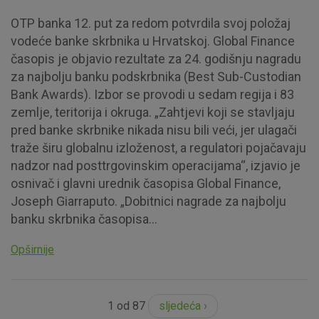
OTP banka 12. put za redom potvrdila svoj položaj
vodeće banke skrbnika u Hrvatskoj. Global Finance
časopis je objavio rezultate za 24. godišnju nagradu
za najbolju banku podskrbnika (Best Sub-Custodian
Bank Awards). Izbor se provodi u sedam regija i 83
zemlje, teritorija i okruga. „Zahtjevi koji se stavljaju
pred banke skrbnike nikada nisu bili veći, jer ulagači
traže širu globalnu izloženost, a regulatori pojačavaju
nadzor nad posttrgovinskim operacijama“, izjavio je
osnivač i glavni urednik časopisa Global Finance,
Joseph Giarraputo. „Dobitnici nagrade za najbolju
banku skrbnika časopisa...
Opširnije
1 od 87
sljedeća ›