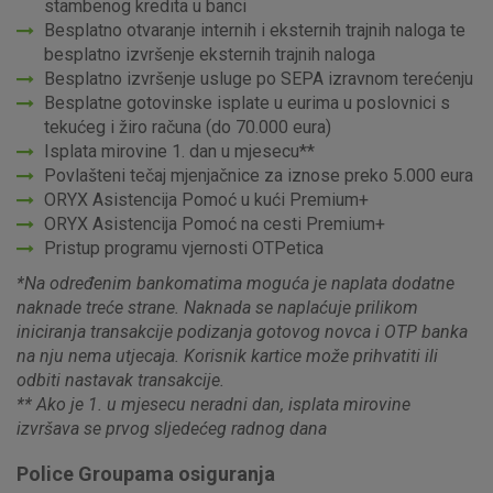
stambenog kredita u banci
Besplatno otvaranje internih i eksternih trajnih naloga te
besplatno izvršenje eksternih trajnih naloga
Besplatno izvršenje usluge po SEPA izravnom terećenju
Besplatne gotovinske isplate u eurima u poslovnici s
tekućeg i žiro računa (do 70.000 eura)
Isplata mirovine 1. dan u mjesecu**
Povlašteni tečaj mjenjačnice za iznose preko 5.000 eura
ORYX Asistencija Pomoć u kući Premium+
ORYX Asistencija Pomoć na cesti Premium+
Pristup programu vjernosti OTPetica
*Na određenim bankomatima moguća je naplata dodatne
naknade treće strane. Naknada se naplaćuje prilikom
iniciranja transakcije podizanja gotovog novca i OTP banka
na nju nema utjecaja. Korisnik kartice može prihvatiti ili
odbiti nastavak transakcije.
** Ako je 1. u mjesecu neradni dan, isplata mirovine
izvršava se prvog sljedećeg radnog dana
Police Groupama osiguranja