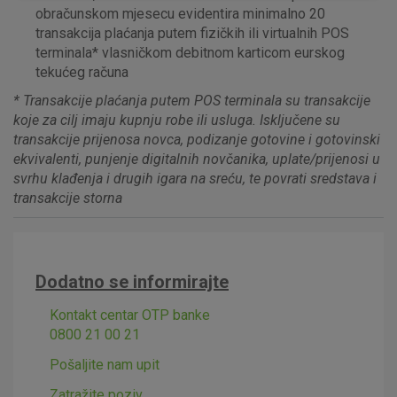
obračunskom mjesecu evidentira minimalno 20
transakcija plaćanja putem fizičkih ili virtualnih POS
terminala* vlasničkom debitnom karticom eurskog
tekućeg računa
* Transakcije plaćanja putem POS terminala su transakcije
Marketinški kolačići
Analitički kolačići
Nužni kolačići
koje za cilj imaju kupnju robe ili usluga. Isključene su
transakcije prijenosa novca, podizanje gotovine i gotovinski
ekvivalenti, punjenje digitalnih novčanika, uplate/prijenosi u
svrhu klađenja i drugih igara na sreću, te povrati sredstava i
Prihvaćam upotrebu navedenih kolačića
transakcije storna
Nužni (tehnički) kolačići - uvijek aktivni
Dodatno se informirajte
Ovi kolačići nužni su za funkcioniranje internetske stranice i
ne mogu se isključiti u našim sustavima. Uobičajeno se
Kontakt centar OTP banke
postavljaju kao odgovor na vaše radnje koje uključuju zahtjev
0800 21 00 21
za uslugama, kao što su postavke kolačića. Svoj preglednik
Pošaljite nam upit
možete postaviti da blokira te kolačiće ili pošalje upozorenje
o njima, ali u tom slučaju neki dijelovi stranice neće raditi. Ti
Zatražite poziv