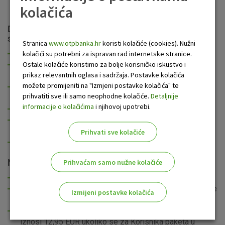
kolačića
Nekretnina.
Dodatne pogodnosti za klijente Premium
segmenta uključuju:
Stranica
www.otpbanka.hr
koristi kolačiće (cookies). Nužni
mogućnost najavljenog dolaska u dogovorenom terminu
kolačići su potrebni za ispravan rad internetske stranice.
Ostale kolačiće koristimo za bolje korisničko iskustvo i
usluga u posebnom okruženju koje osigurava veću
prikaz relevantnih oglasa i sadržaja. Postavke kolačića
razinu udobnosti i privatnosti
možete promijeniti na "Izmjeni postavke kolačića" te
savjetovanje o svim proizvodima u ponudi OTP banke
prihvatiti sve ili samo neophodne kolačiće.
Detaljnije
d.d.
informacije o kolačićima
i njihovoj upotrebi.
preporuka i ugovaranje svih usluga na jednom mjestu
mogućnost davanja naloga Premium bankaru za
izvršenje transakcija, putem telefona ili e-maila
Prihvati sve kolačiće
prioritet kod odobravanja kredita
Naknade
Prihvaćam samo nužne kolačiće
Naknada za ugovaranje paketa iznosi 0 EUR.
Mjesečna članarina za paket iznosi 18,95 EUR, naplaćuje
Izmijeni postavke kolačića
se terećenjem tekućeg računa.
Mjesečna članarina za paket umanjuje se za 6 EUR i
Odaberite najbolju opciju za vas!
iznosi 12,95 EUR ukoliko se za Korisnika paketa u