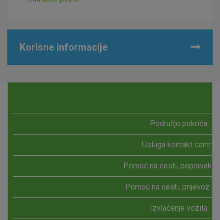
kolačići ne pohranjuju nikakve informacije koje bi vas mogle
identificirati.
Detaljnije informacije o kolačićima
Korisne informacije
Područje pokrića
Usluga kontakt centra
Pomoć na cesti, popravak vo
Pomoć na cesti, prijevoz vo
Izvlačenje vozila