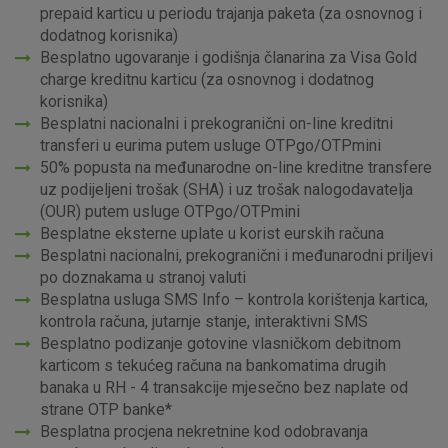
prepaid karticu u periodu trajanja paketa (za osnovnog i
dodatnog korisnika)
Besplatno ugovaranje i godišnja članarina za Visa Gold
charge kreditnu karticu (za osnovnog i dodatnog
korisnika)
Besplatni nacionalni i prekogranični on-line kreditni
transferi u eurima putem usluge OTPgo/OTPmini
50% popusta na međunarodne on-line kreditne transfere
uz podijeljeni trošak (SHA) i uz trošak nalogodavatelja
(OUR) putem usluge OTPgo/OTPmini
Besplatne eksterne uplate u korist eurskih računa
Besplatni nacionalni, prekogranični i međunarodni priljevi
po doznakama u stranoj valuti
Besplatna usluga SMS Info – kontrola korištenja kartica,
kontrola računa, jutarnje stanje, interaktivni SMS
Besplatno podizanje gotovine vlasničkom debitnom
karticom s tekućeg računa na bankomatima drugih
banaka u RH - 4 transakcije mjesečno bez naplate od
strane OTP banke*
Besplatna procjena nekretnine kod odobravanja