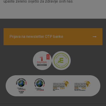
upalite zeleno svjetlo za zdravlje svih nas.
Marketinški kolačići
Analitički kolačići
Nužni kolačići
Prihvaćam upotrebu navedenih kolačića
Prijava na newsletter OTP banke
Nužni (tehnički) kolačići - uvijek aktivni
Ovi kolačići nužni su za funkcioniranje internetske stranice i
ne mogu se isključiti u našim sustavima. Uobičajeno se
postavljaju kao odgovor na vaše radnje koje uključuju zahtjev
za uslugama, kao što su postavke kolačića. Svoj preglednik
možete postaviti da blokira te kolačiće ili pošalje upozorenje
o njima, ali u tom slučaju neki dijelovi stranice neće raditi. Ti
kolačići ne pohranjuju nikakve informacije koje bi vas mogle
identificirati.
Detaljnije informacije o kolačićima