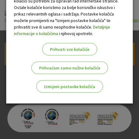
kolačići su potrebni za ispravan rad internetske stranice.
Ostale kolačiće koristimo za bolje korisničko iskustvo i
prikaz relevantnih oglasa i sadržaja. Postavke kolačića
možete promijeniti na "Izmjeni postavke kolačića" te
Opci_uvjeti_za_osiguranje_gradjevinskog_dijela_kuce_i_stan
prihvatiti sve ili samo neophodne kolačiće.
Detaljnije
informacije o kolačićima
i njihovoj upotrebi.
Prihvati sve kolačiće
Prijava na newsletter OTP banke
Prihvaćam samo nužne kolačiće
Izmijeni postavke kolačića
Odaberite najbolju opciju za vas!