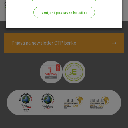
godine te
Izmjene i dopune Općih uvjeta poslovanja za
fizičke osobe
.
Izmijeni postavke kolačića
Odaberite najbolju opciju za vas!
Prijava na newsletter OTP banke
Marketinški kolačići
Analitički kolačići
Nužni kolačići
Prihvaćam upotrebu navedenih kolačića
Nužni (tehnički) kolačići - uvijek aktivni
Ovi kolačići nužni su za funkcioniranje internetske stranice i