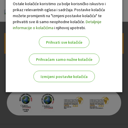
Ostale kolačiće koristimo za bolje korisničko iskustvo i
prikaz relevantnih oglasa i sadržaja. Postavke kolačića
ou-visa-gold_20140720.pdf
možete promijeniti na "Izmjeni postavke kolačića" te
prihvatiti sve ili samo neophodne kolačiće.
Detaljnije
informacije o kolačićima
i njihovoj upotrebi.
Prihvati sve kolačiće
Prijava na newsletter OTP banke
Prihvaćam samo nužne kolačiće
Izmijeni postavke kolačića
Odaberite najbolju opciju za vas!