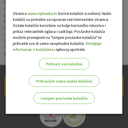
OTP banka donijela je odluku o novim
Općim uvjetima za
izdavanje i korištenje Visa Classic revolving kartice OTP
Stranica
www.otpbanka.hr
koristi kolačiće (cookies). Nužni
banke
,
Općim uvjetima za izdavanje i korištenje Visa Gold
kolačići su potrebni za ispravan rad internetske stranice.
kartice OTP banke
,
Općim uvjetima za izdavanje i korištenje
Ostale kolačiće koristimo za bolje korisničko iskustvo i
MasterCard Standard revolving kartice OTP banke
,
Općim
prikaz relevantnih oglasa i sadržaja. Postavke kolačića
uvjetima poslovanja za tekuće račune
, novim
Kamatnim
možete promijeniti na "Izmjeni postavke kolačića" te
stopama OTP banke za kredite građana i prekoračenja po
prihvatiti sve ili samo neophodne kolačiće.
Detaljnije
tekućem računu
koji stupaju na snagu 21. listopada 2013.
informacije o kolačićima
i njihovoj upotrebi.
godine te
sažetak uz izmjene i dopune
.
Prihvati sve kolačiće
Prihvaćam samo nužne kolačiće
Prijava na newsletter OTP banke
Izmijeni postavke kolačića
Odaberite najbolju opciju za vas!