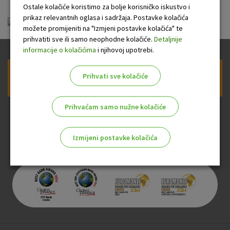
Ostale kolačiće koristimo za bolje korisničko iskustvo i
prikaz relevantnih oglasa i sadržaja. Postavke kolačića
ou-visa-gold_20131021.pdf
možete promijeniti na "Izmjeni postavke kolačića" te
prihvatiti sve ili samo neophodne kolačiće.
Detaljnije
informacije o kolačićima
i njihovoj upotrebi.
Prihvati sve kolačiće
Prijava na newsletter OTP banke
Prihvaćam samo nužne kolačiće
Izmijeni postavke kolačića
Odaberite najbolju opciju za vas!