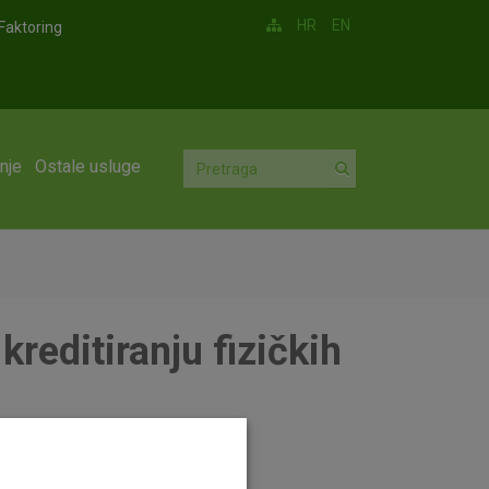
HR
EN
Faktoring
nje
Ostale usluge
reditiranju fizičkih