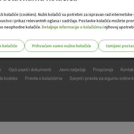
ti kolačiće (cookies). Nužni kolačići su potrebni za ispravan rad internetske
skustvo i prikaz relevantnih oglasa i sadržaja. Postavke kolačića možete pro
 samo neophodne kolačiće.
Detaljnije informacije o kolačićima
i njihovoj upotrebi
e kolačiće
Prihvaćam samo nužne kolačiće
Izmijeni posta
s!
e
Opći uvjeti i dokumenti
Javni natječaji
Priopćenja
Kontak
čki kodeks
Pravila o kolačićima
Savjeti i pravila za sigurnu online 
Nužni (tehnički) kolačići - uvijek 
Nužni
kolačići
Ovi kolačići nužni su za funkcioniranje internet
isključiti u našim sustavima. Uobičajeno se pos
radnje koje uključuju zahtjev za uslugama, kao 
preglednik možete postaviti da blokira te kolač
njima, ali u tom slučaju neki dijelovi stranice neće
pohranjuju nikakve informacije koje bi vas mogle