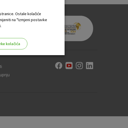
 stranice. Ostale kolačiće
mijeniti na "Izmjeni postavke
.
vke kolačića
ti
kupnju
aktivni
ske stranice i ne mogu se
tavljaju kao odgovor na vaše
što su postavke kolačića. Svoj
iće ili pošalje upozorenje o
 raditi. Ti kolačići ne
 identificirati.