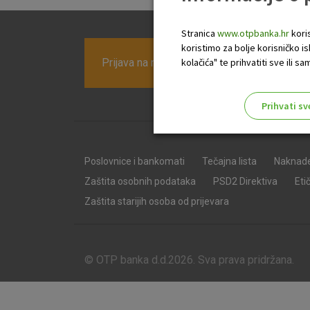
Stranica
www.otpbanka.hr
koris
koristimo za bolje korisničko i
Prijava na newsletter OTP banke
kolačića" te prihvatiti sve ili
Prihvati sv
Odaberite najbolju opciju za va
Poslovnice i bankomati
Tečajna lista
Naknad
Zaštita osobnih podataka
PSD2 Direktiva
Eti
Zaštita starijih osoba od prijevara
© OTP banka d.d.2026. Sva prava pridržana.