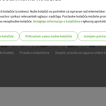
ti kolačiće (cookies). Nužni kolačići su potrebni za ispravan rad internetske
skustvo i prikaz relevantnih oglasa i sadržaja. Postavke kolačića možete pro
 samo neophodne kolačiće.
Detaljnije informacije o kolačićima
i njihovoj upotrebi
e kolačiće
Prihvaćam samo nužne kolačiće
Izmijeni posta
s!
e
Opći uvjeti i dokumenti
Javni natječaji
Priopćenja
Kontak
čki kodeks
Pravila o kolačićima
Savjeti i pravila za sigurnu online 
Nužni (tehnički) kolačići - uvijek 
Nužni
kolačići
Ovi kolačići nužni su za funkcioniranje internet
isključiti u našim sustavima. Uobičajeno se pos
radnje koje uključuju zahtjev za uslugama, kao 
preglednik možete postaviti da blokira te kolač
njima, ali u tom slučaju neki dijelovi stranice neće
pohranjuju nikakve informacije koje bi vas mogle