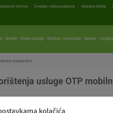
oduzeća i obrtnici
Srednja i velika poduzeća
Globalna tržišta
ge
Krediti
Online usluge
Štednja i investicije
Kartice
Osigura
mobilno bankarstvo
korištenja usluge OTP mobil
 postavkama kolačića