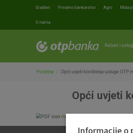
Skoči na glavni sadržaj
Građani
Privatno bankarstvo
Agro
Mala p
O nama
Računi i uslu
Početna
Opći uvjeti korištenja usluge OTP 
Opći uvjeti 
ou_m-banking_20130306.pdf
Informacije o