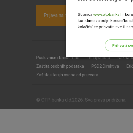
Stranica
www.otpbanka.hr
koris
Prijava na newsletter OTP banke
koristimo za bolje korisničko i
kolačića" te prihvatiti sve ili
Prihvati sv
Odaberite najbolju opciju za va
Poslovnice i bankomati
Tečajna lista
Naknad
Zaštita osobnih podataka
PSD2 Direktiva
Eti
Zaštita starijih osoba od prijevara
© OTP banka d.d.2026. Sva prava pridržana.