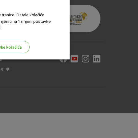
 stranice. Ostale kolačiće
mijeniti na "Izmjeni postavke
.
vke kolačića
ti
kupnju
aktivni
ske stranice i ne mogu se
tavljaju kao odgovor na vaše
što su postavke kolačića. Svoj
iće ili pošalje upozorenje o
 raditi. Ti kolačići ne
 identificirati.