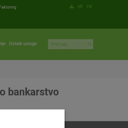
HR
EN
Faktoring
nje
Ostale usluge
no bankarstvo