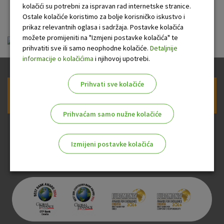
banke
kolačići su potrebni za ispravan rad internetske stranice.
Ostale kolačiće koristimo za bolje korisničko iskustvo i
prikaz relevantnih oglasa i sadržaja. Postavke kolačića
možete promijeniti na "Izmjeni postavke kolačića" te
ou-visa-classic-charge_20060923.pdf
prihvatiti sve ili samo neophodne kolačiće.
Detaljnije
informacije o kolačićima
i njihovoj upotrebi.
Prihvati sve kolačiće
Prijava na newsletter OTP banke
Prihvaćam samo nužne kolačiće
Izmijeni postavke kolačića
Odaberite najbolju opciju za vas!