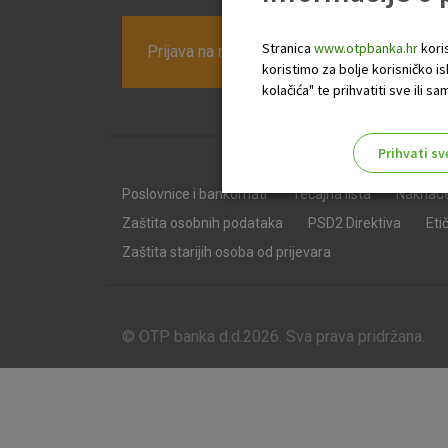
Stranica
www.otpbanka.hr
koris
Prijava na newsletter OTP banke
koristimo za bolje korisničko i
kolačića" te prihvatiti sve ili
Prihvati sv
Odaberite najbolju opciju za va
Poslovnice i bankomati
Tečajna lista
Naknad
Zaštita osobnih podataka
PSD2 Direktiva
Eti
Zaštita starijih osoba od prijevara
© OTP banka d.d.2026. Sva prava pridržana.