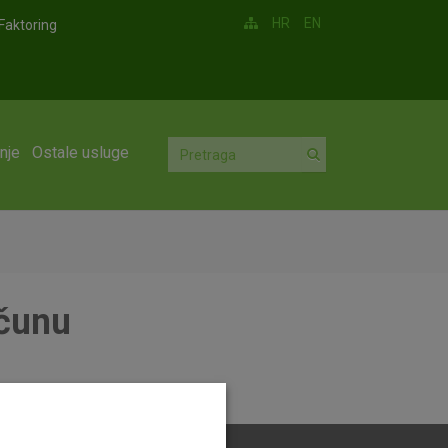
HR
EN
Faktoring
nje
Ostale usluge
ačunu