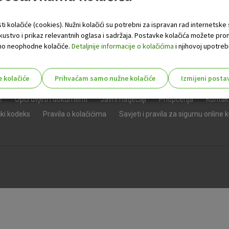
ti kolačiće (cookies). Nužni kolačići su potrebni za ispravan rad internetske
skustvo i prikaz relevantnih oglasa i sadržaja. Postavke kolačića možete pro
 samo neophodne kolačiće.
Detaljnije informacije o kolačićima
i njihovoj upotrebi
e kolačiće
Prihvaćam samo nužne kolačiće
Izmijeni posta
s!
e
Opći uvjeti i dokumenti
Javni natječaji
Priopćenja
Kontak
čki kodeks
Pravila o kolačićima
Savjeti i pravila za sigurnu online 
Nužni (tehnički) kolačići - uvijek 
Nužni
kolačići
Ovi kolačići nužni su za funkcioniranje internet
isključiti u našim sustavima. Uobičajeno se pos
radnje koje uključuju zahtjev za uslugama, kao 
preglednik možete postaviti da blokira te kolač
njima, ali u tom slučaju neki dijelovi stranice neće
pohranjuju nikakve informacije koje bi vas mogle