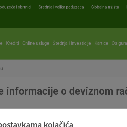
oduzeća i obrtnici
Srednja i velika poduzeća
Globalna tržišta
ge
Krediti
Online usluge
Štednja i investicije
Kartice
Osigura
nu
 informacije o deviznom r
 postavkama kolačića