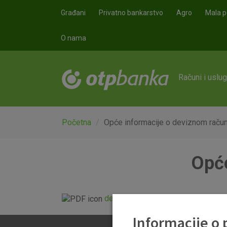
Skoči na glavni sadržaj
Građani
Privatno bankarstvo
Agro
Mala p
O nama
Računi i uslu
Početna
Opće informacije o deviznom raču
Opće
devizni_racun.pdf
Informacije o