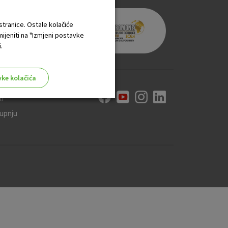
 stranice. Ostale kolačiće
mijeniti na "Izmjeni postavke
.
vke kolačića
ti
kupnju
aktivni
ske stranice i ne mogu se
tavljaju kao odgovor na vaše
što su postavke kolačića. Svoj
iće ili pošalje upozorenje o
 raditi. Ti kolačići ne
 identificirati.