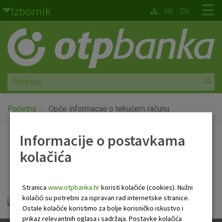
Skoči na glavni sadržaj
☰
Izbornik
HR
EN
Građani
Privatno bankarstvo
Agro
Mala poduzeća i obrtnici
Početna
Opće informacije o tekućem računu
Srednja i velika poduzeća
Informacije o postavkama
Opće informacije o
kolačića
Globalna tržišta
tekućem računu
Faktoring
Stranica
www.otpbanka.hr
koristi kolačiće (cookies). Nužni
kolačići su potrebni za ispravan rad internetske stranice.
tekuci_racun.pdf
O nama
Ostale kolačiće koristimo za bolje korisničko iskustvo i
prikaz relevantnih oglasa i sadržaja. Postavke kolačića