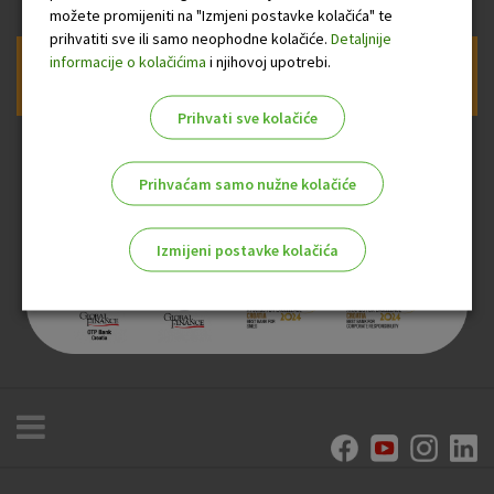
možete promijeniti na "Izmjeni postavke kolačića" te
prihvatiti sve ili samo neophodne kolačiće.
Detaljnije
informacije o kolačićima
i njihovoj upotrebi.
Prijava na newsletter OTP banke
Prihvati sve kolačiće
Prihvaćam samo nužne kolačiće
Izmijeni postavke kolačića
Odaberite najbolju opciju za vas!
Marketinški kolačići
Analitički kolačići
Nužni kolačići