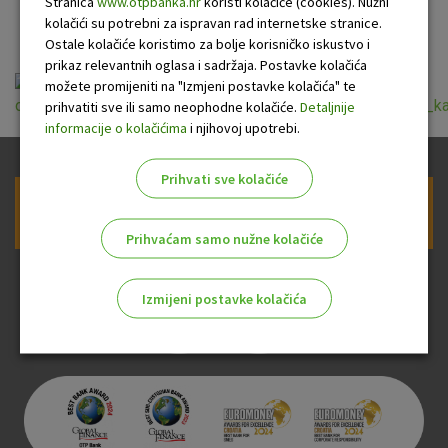
stopu
Stranica
www.otpbanka.hr
koristi kolačiće (cookies). Nužni
kolačići su potrebni za ispravan rad internetske stranice.
Ostale kolačiće koristimo za bolje korisničko iskustvo i
prikaz relevantnih oglasa i sadržaja. Postavke kolačića
možete promijeniti na "Izmjeni postavke kolačića" te
opce_informacije_o_gotovinskom_kreditu_uz_promjenjivu_k
prihvatiti sve ili samo neophodne kolačiće.
Detaljnije
informacije o kolačićima
i njihovoj upotrebi.
Prihvati sve kolačiće
Prijava na newsletter OTP banke
Prihvaćam samo nužne kolačiće
Izmijeni postavke kolačića
Odaberite najbolju opciju za vas!