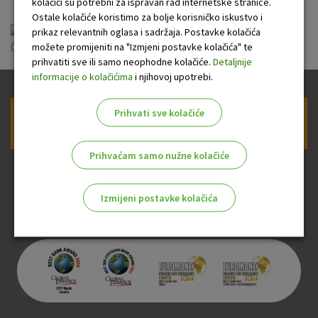
kolačići su potrebni za ispravan rad internetske stranice.
Ostale kolačiće koristimo za bolje korisničko iskustvo i
Opće informacije o Paketu OTP Z plus
prikaz relevantnih oglasa i sadržaja. Postavke kolačića
možete promijeniti na "Izmjeni postavke kolačića" te
02.02.2026.pdf
prihvatiti sve ili samo neophodne kolačiće.
Detaljnije
informacije o kolačićima
i njihovoj upotrebi.
Prihvati sve kolačiće
Prijava na newsletter OTP banke
Prihvaćam samo nužne kolačiće
Izmijeni postavke kolačića
Odaberite najbolju opciju za vas!