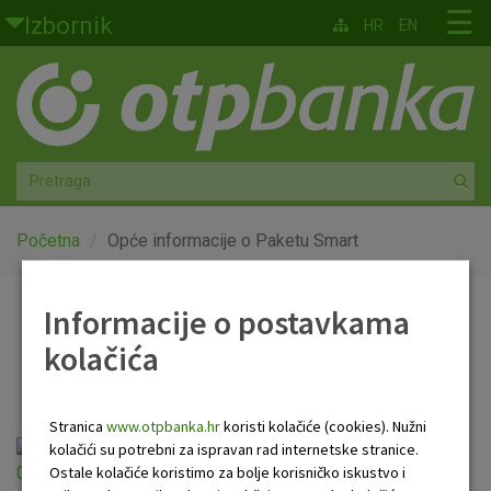
Skoči na glavni sadržaj
☰
Izbornik
HR
EN
Građani
Privatno bankarstvo
Agro
Mala poduzeća i obrtnici
Početna
Opće informacije o Paketu Smart
Srednja i velika poduzeća
Informacije o postavkama
Opće informacije o
kolačića
Globalna tržišta
Paketu Smart
Faktoring
Stranica
www.otpbanka.hr
koristi kolačiće (cookies). Nužni
Opće informacije o Paketu Smart
kolačići su potrebni za ispravan rad internetske stranice.
O nama
Ostale kolačiće koristimo za bolje korisničko iskustvo i
01.01.2026.pdf