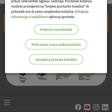
prikaz relevantnih oglasa i sadržaja. Postavke kolačića
možete promijeniti na "Izmjeni postavke kolačića" te
prihvatiti sve ili samo neophodne kolačiće.
Detaljnije
informacije o kolačićima
i njihovoj upotrebi.
Prijava na newsletter OTP banke
Prihvati sve kolačiće
Prihvaćam samo nužne kolačiće
Izmijeni postavke kolačića
Odaberite najbolju opciju za vas!
Marketinški kolačići
Analitički kolačići
Nužni kolačići