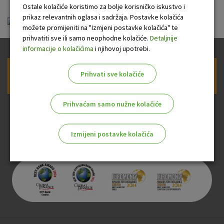
Ostale kolačiće koristimo za bolje korisničko iskustvo i
prikaz relevantnih oglasa i sadržaja. Postavke kolačića
ou-mastercard.pdf
možete promijeniti na "Izmjeni postavke kolačića" te
prihvatiti sve ili samo neophodne kolačiće.
Detaljnije
informacije o kolačićima
i njihovoj upotrebi.
Prihvati sve kolačiće
Prijava na newsletter OTP banke
Prihvaćam samo nužne kolačiće
Izmijeni postavke kolačića
Odaberite najbolju opciju za vas!